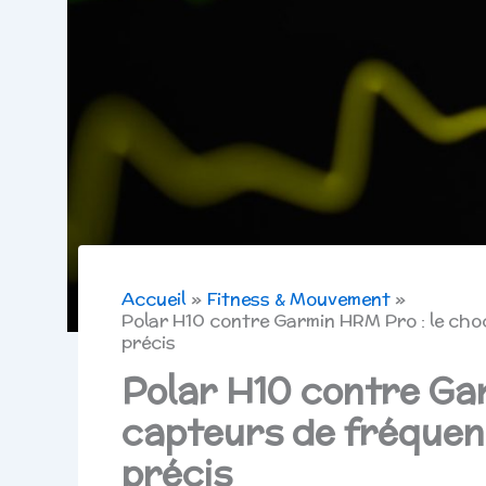
Accueil
Fitness & Mouvement
Polar H10 contre Garmin HRM Pro : le cho
précis
Polar H10 contre Ga
capteurs de fréquen
précis