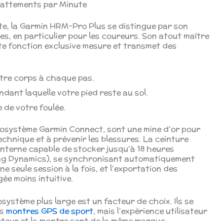
 Battements par Minute
ute, la Garmin HRM-Pro Plus se distingue par son
s, en particulier pour les coureurs. Son atout maître
te fonction exclusive mesure et transmet des
tre corps à chaque pas.
dant laquelle votre pied reste au sol.
 de votre foulée.
cosystème Garmin Connect, sont une mine d’or pour
chnique et à prévenir les blessures. La ceinture
nterne capable de stocker jusqu’à 18 heures
ing Dynamics), se synchronisant automatiquement
e seule session à la fois, et l’exportation des
gée moins intuitive.
ystème plus large est un facteur de choix. Ils se
es
montres GPS de sport
, mais l’expérience utilisateur
pteur et la montre sont de la même marque.