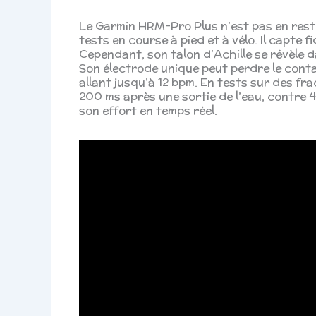
Le Garmin HRM-Pro Plus n’est pas en reste
tests en course à pied et à vélo. Il capte f
Cependant, son talon d’Achille se révèle d
Son électrode unique peut perdre le cont
allant jusqu’à 12 bpm. En tests sur des fr
200 ms après une sortie de l’eau, contre 
son effort en temps réel.