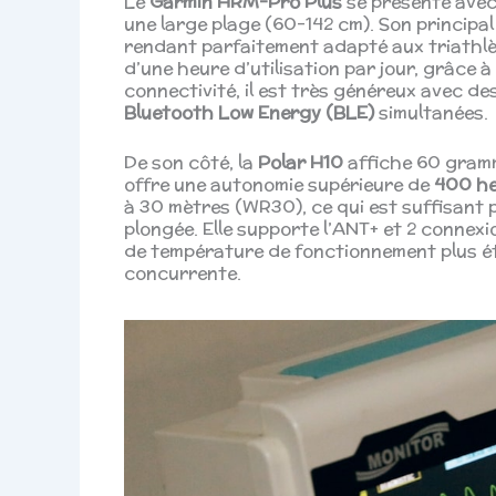
Le
Garmin HRM-Pro Plus
se présente avec
une large plage (60-142 cm). Son principa
rendant parfaitement adapté aux triathlèt
d’une heure d’utilisation par jour, grâce 
connectivité, il est très généreux avec de
Bluetooth Low Energy (BLE)
simultanées.
De son côté, la
Polar H10
affiche 60 gramm
offre une autonomie supérieure de
400 h
à 30 mètres (WR30), ce qui est suffisant 
plongée. Elle supporte l’ANT+ et 2 connexi
de température de fonctionnement plus ét
concurrente.