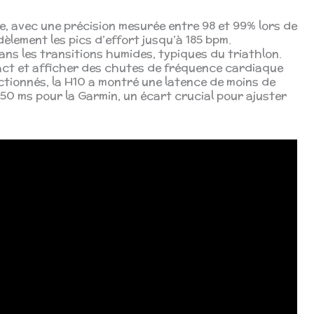
, avec une précision mesurée entre 98 et 99% lors de
idèlement les pics d’effort jusqu’à 185 bpm.
ans les transitions humides, typiques du triathlon.
act et afficher des chutes de fréquence cardiaque
actionnés, la H10 a montré une latence de moins de
450 ms pour la Garmin, un écart crucial pour ajuster