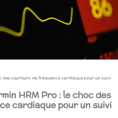
c des capteurs de fréquence cardiaque pour un suivi
rmin HRM Pro : le choc des
ce cardiaque pour un suivi