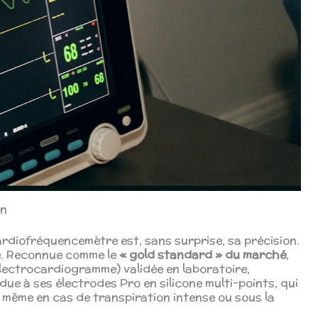
in
ardiofréquencemètre est, sans surprise, sa précision.
de. Reconnue comme le
« gold standard » du marché
,
électrocardiogramme) validée en laboratoire,
ue à ses électrodes Pro en silicone multi-points, qui
 même en cas de transpiration intense ou sous la