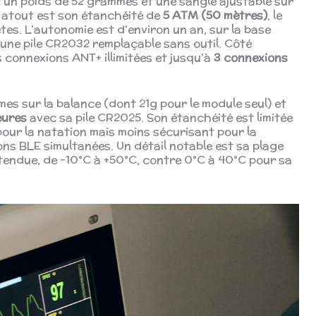
 un poids de 52 grammes et une sangle ajustable sur
l atout est son étanchéité de
5 ATM (50 mètres)
, le
es. L’autonomie est d’environ un an, sur la base
à une pile CR2032 remplaçable sans outil. Côté
s connexions ANT+ illimitées et jusqu’à
3 connexions
es sur la balance (dont 21g pour le module seul) et
eures
avec sa pile CR2025. Son étanchéité est limitée
pour la natation mais moins sécurisant pour la
ons BLE simultanées. Un détail notable est sa plage
endue, de -10°C à +50°C, contre 0°C à 40°C pour sa