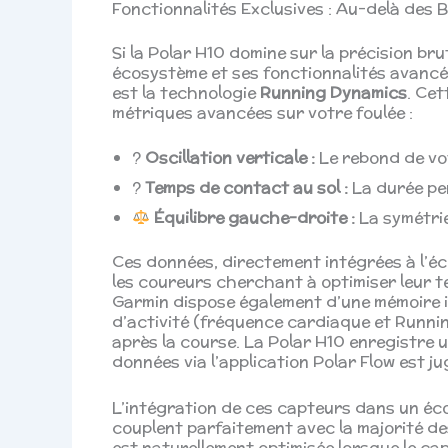
Fonctionnalités Exclusives : Au-delà des
Si la Polar H10 domine sur la précision br
écosystème et ses fonctionnalités avancée
est la technologie
Running Dynamics
. Cet
métriques avancées sur votre foulée :
?
Oscillation verticale :
Le rebond de vo
?
Temps de contact au sol :
La durée pen
Équilibre gauche-droite :
La symétrie
Ces données, directement intégrées à l’é
les coureurs cherchant à optimiser leur te
Garmin dispose également d’une mémoire i
d’activité (fréquence cardiaque et Runn
après la course. La Polar H10 enregistre un
données via l’application Polar Flow est ju
L’intégration de ces capteurs dans un écos
couplent parfaitement avec la majorité d
est naturellement optimisée lorsque le ca