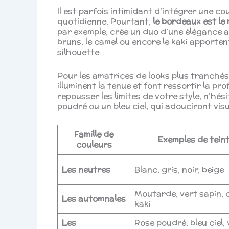
Il est parfois intimidant d’intégrer une c
quotidienne. Pourtant,
le bordeaux est le 
par exemple, crée un duo d’une élégance ab
bruns, le camel ou encore le kaki apporte
silhouette.
Pour les amatrices de looks plus tranchés, le
illuminent la tenue et font ressortir la p
repousser les limites de votre style, n’hé
poudré ou un bleu ciel, qui adouciront vis
Famille de
Exemples de tein
couleurs
Les neutres
Blanc, gris, noir, beige
Moutarde, vert sapin, 
Les automnales
kaki
Les
Rose poudré, bleu ciel, 