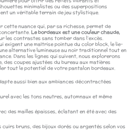
 lumière pour offrir des reflets vibrants et
lhouettes minimalistes ou des superpositions
nt un véritable terrain de jeu stylistique.
r cette nuance qui, par sa richesse, permet de
éconcertante.
Le bordeaux est une couleur chaude,
sur les contrastes sans tomber dans l’excès.
 exigent une maîtrise pointue du color block, le lie-
 une alternative lumineuse au noir traditionnel tout en
nce. Dans les lignes qui suivent, nous explorerons
te, des coupes ajustées du bureau aux matières
éler tout le potentiel de votre pantalon bordeaux.
’adapte aussi bien aux ambiances décontractées
urel avec les tons neutres, automnaux et même
avec des mailles épaisses, éclatant en été avec des
s cuirs bruns, des bijoux dorés ou argentés selon vos