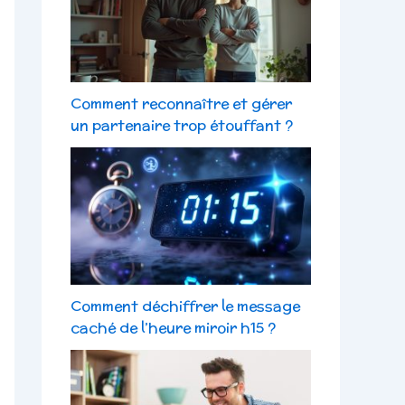
Comment reconnaître et gérer
un partenaire trop étouffant ?
Comment déchiffrer le message
caché de l’heure miroir h15 ?