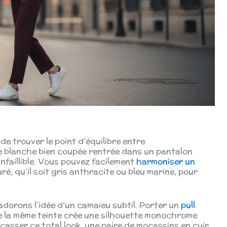
 de trouver le point d’équilibre entre
e blanche bien coupée rentrée dans un pantalon
nfaillible. Vous pouvez facilement
harmoniser un
é, qu’il soit gris anthracite ou bleu marine, pour
dorons l’idée d’un camaïeu subtil. Porter un
pull
 la même teinte crée une silhouette monochrome
casser ce total look, une paire de mocassins en cuir