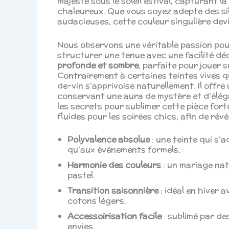
majesté sous le soleil estival, capturant la
chaleureux. Que vous soyez adepte des si
audacieuses, cette couleur singulière devie
Nous observons une véritable passion pou
structurer une tenue avec une facilité d
profonde et sombre
, parfaite pour jouer 
Contrairement à certaines teintes vives qui
de-vin s’apprivoise naturellement. Il offre
conservant une aura de mystère et d’éléga
les secrets pour sublimer cette pièce for
fluides pour les soirées chics, afin de rév
Polyvalence absolue
: une teinte qui s
qu’aux événements formels.
Harmonie des couleurs
: un mariage nat
pastel.
Transition saisonnière
: idéal en hiver 
cotons légers.
Accessoirisation facile
: sublimé par de
envies.