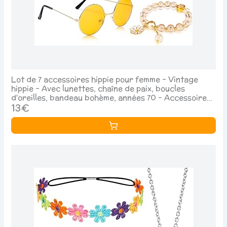
Lot de 7 accessoires hippie pour femme - Vintage
hippie - Avec lunettes, chaîne de paix, boucles
d'oreilles, bandeau bohème, années 70 - Accessoire
de fête hippie pour carnaval et fête à thème
13€