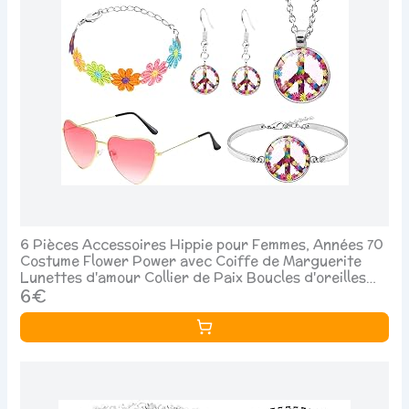
6 Pièces Accessoires Hippie pour Femmes, Années 70
Costume Flower Power avec Coiffe de Marguerite
Lunettes d'amour Collier de Paix Boucles d'oreilles
Bracelet pour Soirées Thème de Carnaval Disco
6€