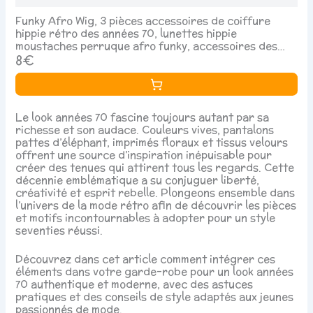
Funky Afro Wig, 3 pièces accessoires de coiffure
hippie rétro des années 70, lunettes hippie
moustaches perruque afro funky, accessoires des
années 60 et 70 pour hommes, costume
8€
Le look années 70 fascine toujours autant par sa
richesse et son audace. Couleurs vives, pantalons
pattes d’éléphant, imprimés floraux et tissus velours
offrent une source d’inspiration inépuisable pour
créer des tenues qui attirent tous les regards. Cette
décennie emblématique a su conjuguer liberté,
créativité et esprit rebelle. Plongeons ensemble dans
l’univers de la mode rétro afin de découvrir les pièces
et motifs incontournables à adopter pour un style
seventies réussi.
Découvrez dans cet article comment intégrer ces
éléments dans votre garde-robe pour un look années
70 authentique et moderne, avec des astuces
pratiques et des conseils de style adaptés aux jeunes
passionnés de mode.