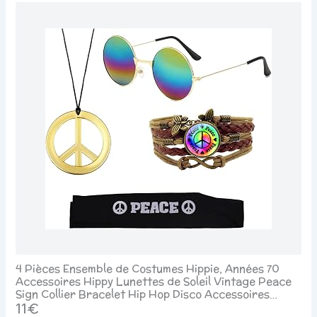
4 Pièces Ensemble de Costumes Hippie, Années 70
Accessoires Hippy Lunettes de Soleil Vintage Peace
Sign Collier Bracelet Hip Hop Disco Accessoires
Homme Fête sur le thème d'Halloween
11€