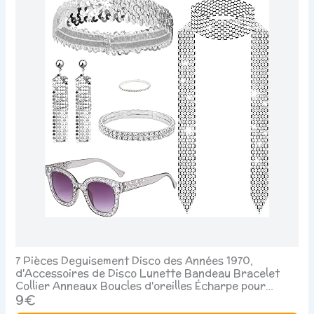
7 Pièces Deguisement Disco des Années 1970,
d'Accessoires de Disco Lunette Bandeau Bracelet
Collier Anneaux Boucles d'oreilles Écharpe pour
Femmes Fête d'anniversaire Annee 70 80
9€