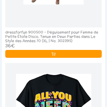
dressforfun 900500 - Déguisement pour Femme de
Petite Étoile Disco, Tenue en Deux Parties dans Le
Style des Années 70 (XL | No. 302395)
36€