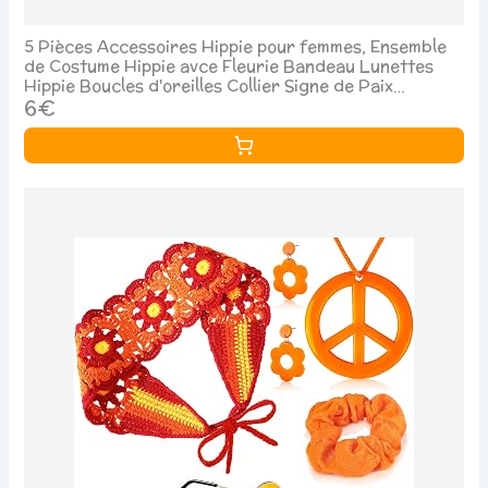
5 Pièces Accessoires Hippie pour femmes, Ensemble
de Costume Hippie avce Fleurie Bandeau Lunettes
Hippie Boucles d'oreilles Collier Signe de Paix
Bracelet pour Musique Fête des Années 60 70
6€