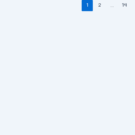
1
2
…
14