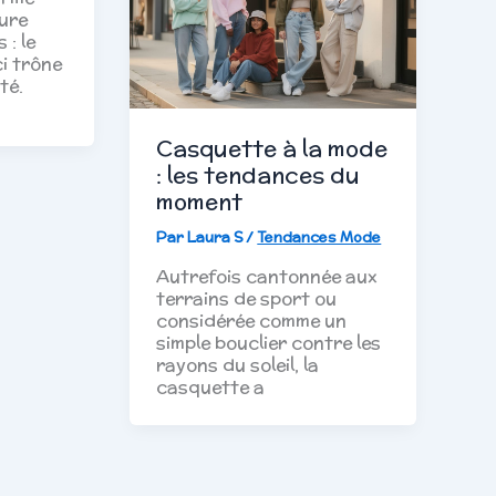
ure
 : le
i trône
té.
Casquette à la mode
: les tendances du
moment
Par
Laura S
/
Tendances Mode
Autrefois cantonnée aux
terrains de sport ou
considérée comme un
simple bouclier contre les
rayons du soleil, la
casquette a