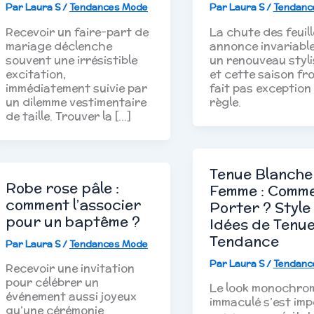
Par
Laura S
/
Tendances Mode
Par
Laura S
/
Tendanc
Recevoir un faire-part de
La chute des feuill
mariage déclenche
annonce invariabl
souvent une irrésistible
un renouveau styli
excitation,
et cette saison fr
immédiatement suivie par
fait pas exception 
un dilemme vestimentaire
règle.
de taille. Trouver la […]
Tenue Blanche
Robe rose pâle :
Femme : Comme
comment l’associer
Porter ? Style
pour un baptême ?
Idées de Tenu
Tendance
Par
Laura S
/
Tendances Mode
Par
Laura S
/
Tendanc
Recevoir une invitation
pour célébrer un
Le look monochro
événement aussi joyeux
immaculé s’est im
qu’une cérémonie