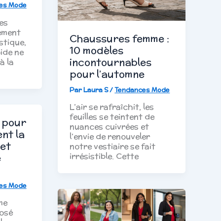
es Mode
es
ement
Chaussures femme :
stique,
10 modèles
oide ne
incontournables
à la
pour l’automne
Par
Laura S
/
Tendances Mode
L’air se rafraîchit, les
feuilles se teintent de
 pour
nuances cuivrées et
nt la
l’envie de renouveler
 et
notre vestiaire se fait
e
irrésistible. Cette
es Mode
me
posé