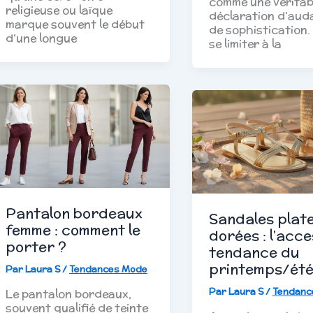
comme une véritab
religieuse ou laïque
déclaration d’aud
marque souvent le début
de sophistication.
d’une longue
se limiter à la
Pantalon bordeaux
Sandales plat
femme : comment le
dorées : l’acce
porter ?
tendance du
printemps/été
Par
Laura S
/
Tendances Mode
Par
Laura S
/
Tendanc
Le pantalon bordeaux,
souvent qualifié de teinte