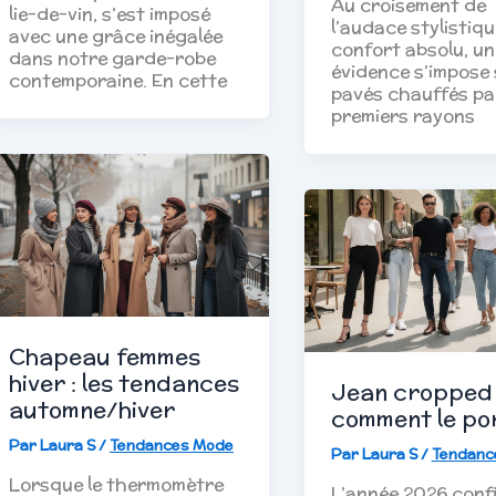
Au croisement de
lie-de-vin, s’est imposé
l’audace stylistiqu
avec une grâce inégalée
confort absolu, un
dans notre garde-robe
évidence s’impose 
contemporaine. En cette
pavés chauffés par
premiers rayons
Chapeau femmes
hiver : les tendances
Jean cropped 
automne/hiver
comment le po
Par
Laura S
/
Tendances Mode
Par
Laura S
/
Tendanc
Lorsque le thermomètre
L’année 2026 conf