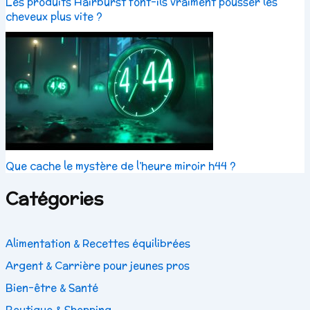
Les produits Hairburst font-ils vraiment pousser les
cheveux plus vite ?
Que cache le mystère de l’heure miroir h44 ?
Catégories
Alimentation & Recettes équilibrées
Argent & Carrière pour jeunes pros
Bien-être & Santé
Boutique & Shopping