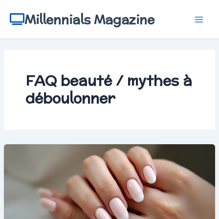
Aller
au
Millennials Magazine
contenu
FAQ beauté / mythes à
déboulonner