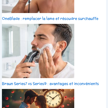
OneBlade : remplacer la lame et résoudre surchauffe
Braun Series7 vs Series9 : avantages et inconvénients