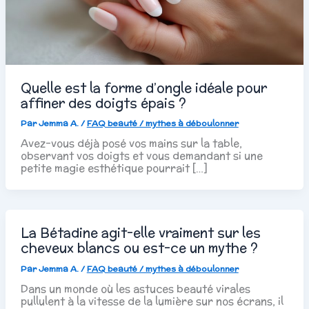
Quelle est la forme d’ongle idéale pour
affiner des doigts épais ?
Par
Jemma A.
/
FAQ beauté / mythes à déboulonner
Avez-vous déjà posé vos mains sur la table,
observant vos doigts et vous demandant si une
petite magie esthétique pourrait […]
La Bétadine agit-elle vraiment sur les
cheveux blancs ou est-ce un mythe ?
Par
Jemma A.
/
FAQ beauté / mythes à déboulonner
Dans un monde où les astuces beauté virales
pullulent à la vitesse de la lumière sur nos écrans, il