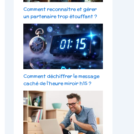
Comment reconnaître et gérer
un partenaire trop étouffant ?
Comment déchiffrer le message
caché de l’heure miroir h15 ?