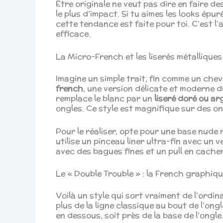
Être originale ne veut pas dire en faire des 
le plus d’impact. Si tu aimes les looks ép
cette tendance est faite pour toi. C’est l’
efficace.
La Micro-French et les liserés métallique
Imagine un simple trait, fin comme un cheve
french
, une version délicate et moderne d
remplace le blanc par un
liseré doré ou ar
ongles. Ce style est magnifique sur des o
Pour le réaliser, opte pour une base nude 
utilise un pinceau liner ultra-fin avec un 
avec des bagues fines et un pull en cache
Le « Double Trouble » : la French graphiqu
Voilà un style qui sort vraiment de l’ordin
plus de la ligne classique au bout de l’ong
en dessous, soit près de la base de l’ongl