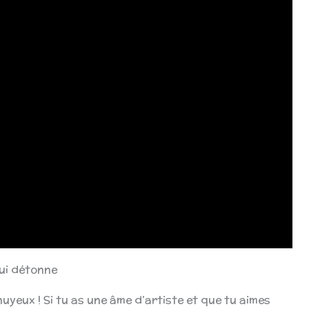
qui détonne
uyeux ! Si tu as une âme d’artiste et que tu aimes