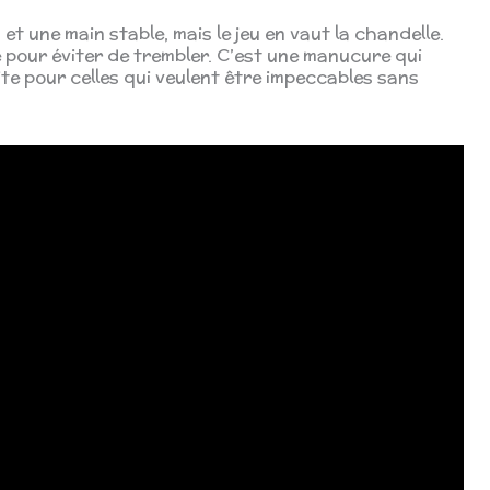
 une main stable, mais le jeu en vaut la chandelle.
e pour éviter de trembler. C’est une manucure qui
ite pour celles qui veulent être impeccables sans