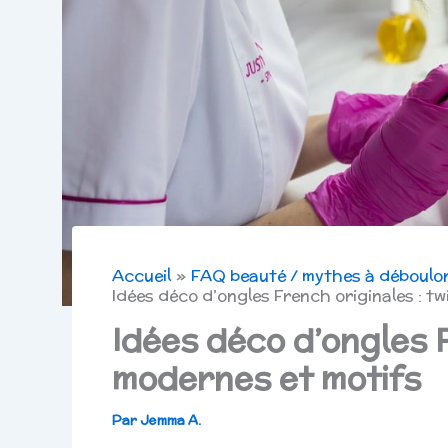
Accueil
FAQ beauté / mythes à déboulo
Idées déco d’ongles French originales : t
Idées déco d’ongles F
modernes et motifs
Par
Jemma A.