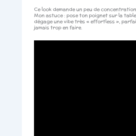
Ce look demande un peu de concentration et
Mon astuce : pose ton poignet sur la tabl
dégage une vibe très « effortless », parfa
jamais trop en faire.