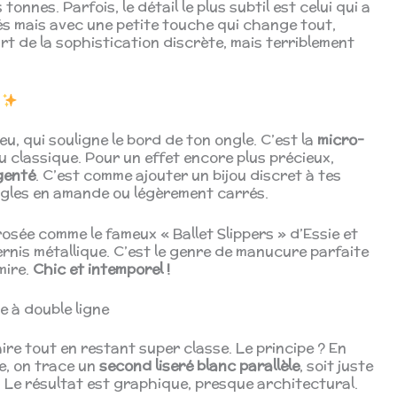
tonnes. Parfois, le détail le plus subtil est celui qui a
urés mais avec une petite touche qui change tout,
art de la sophistication discrète, mais terriblement
s
u, qui souligne le bord de ton ongle. C’est la
micro-
u classique. Pour un effet encore plus précieux,
genté
. C’est comme ajouter un bijou discret à tes
ngles en amande ou légèrement carrés.
rosée comme le fameux « Ballet Slippers » d’Essie et
vernis métallique. C’est le genre de manucure parfaite
mire.
Chic et intemporel !
e à double ligne
aire tout en restant super classe. Le principe ? En
le, on trace un
second liseré blanc parallèle
, soit juste
e. Le résultat est graphique, presque architectural.