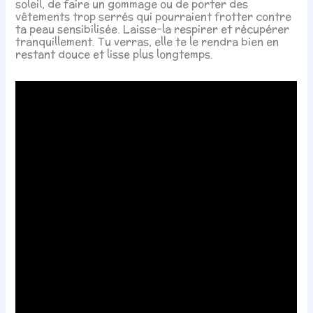
soleil, de faire un gommage ou de porter des
vêtements trop serrés qui pourraient frotter contre
ta peau sensibilisée. Laisse-la respirer et récupérer
tranquillement. Tu verras, elle te le rendra bien en
restant douce et lisse plus longtemps.