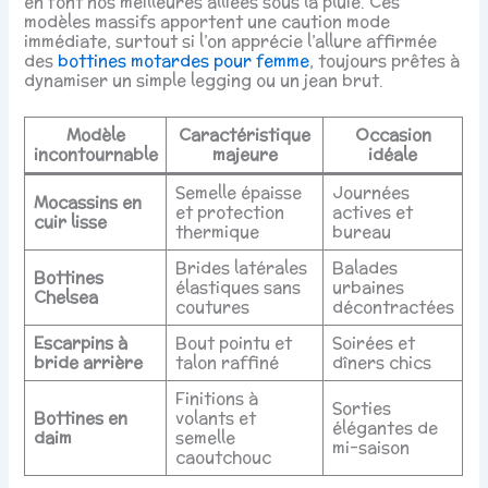
en font nos meilleures alliées sous la pluie. Ces
modèles massifs apportent une caution mode
immédiate, surtout si l’on apprécie l’allure affirmée
des
bottines motardes pour femme
, toujours prêtes à
dynamiser un simple legging ou un jean brut.
Modèle
Caractéristique
Occasion
incontournable
majeure
idéale
Semelle épaisse
Journées
Mocassins en
et protection
actives et
cuir lisse
thermique
bureau
Brides latérales
Balades
Bottines
élastiques sans
urbaines
Chelsea
coutures
décontractées
Escarpins à
Bout pointu et
Soirées et
bride arrière
talon raffiné
dîners chics
Finitions à
Sorties
Bottines en
volants et
élégantes de
daim
semelle
mi-saison
caoutchouc