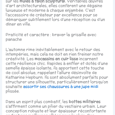
sur les
mules à talon sculptural
. Véritables œuvres
d’art architecturales, elles confèrent une dégaine
luxueuse et moderne à chaque enjambée. C’est
l’accessoire de créateur par excellence pour se
démarquer subtilement lors d’une réception ou d’un
dîner en ville.
Praticité et caractère : braver la grisaille avec
panache
L’automne rime inévitablement avec le retour des
intempéries, mais cela ne doit en rien freiner notre
créativité. Les
mocassins en cuir lisse
incarnent
cette résilience chic. Rapides à enfiler et dotés d’une
semelle épaisse isolante, ils apportent cette touche
de cool absolue, rappelant l’allure désinvolte de
Katharine Hepburn. Ils sont absolument parfaits pour
structurer une silhouette, particulièrement lorsqu’on
souhaite
assortir ses chaussures à une jupe midi
plissée.
Dans un esprit plus combatif, les
bottes militaires
s’affirment comme un pilier du vestiaire urbain. Leur
conception robuste et leur épaisseur réconfortante