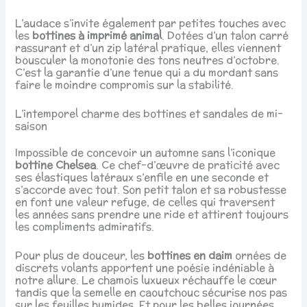
L’audace s’invite également par petites touches avec
les
bottines à imprimé animal
. Dotées d’un talon carré
rassurant et d’un zip latéral pratique, elles viennent
bousculer la monotonie des tons neutres d’octobre.
C’est la garantie d’une tenue qui a du mordant sans
faire le moindre compromis sur la stabilité.
L’intemporel charme des bottines et sandales de mi-
saison
Impossible de concevoir un automne sans l’iconique
bottine Chelsea
. Ce chef-d’œuvre de praticité avec
ses élastiques latéraux s’enfile en une seconde et
s’accorde avec tout. Son petit talon et sa robustesse
en font une valeur refuge, de celles qui traversent
les années sans prendre une ride et attirent toujours
les compliments admiratifs.
Pour plus de douceur, les
bottines en daim
ornées de
discrets volants apportent une poésie indéniable à
notre allure. Le chamois luxueux réchauffe le cœur
tandis que la semelle en caoutchouc sécurise nos pas
sur les feuilles humides. Et pour les belles journées