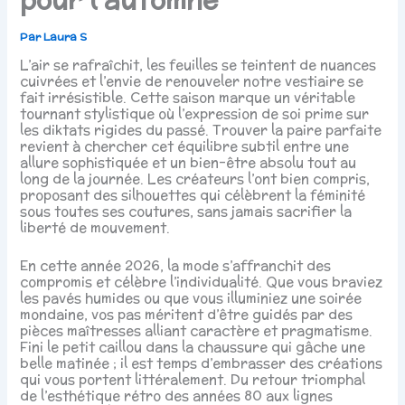
Par
Laura S
L’air se rafraîchit, les feuilles se teintent de nuances
cuivrées et l’envie de renouveler notre vestiaire se
fait irrésistible. Cette saison marque un véritable
tournant stylistique où l’expression de soi prime sur
les diktats rigides du passé. Trouver la paire parfaite
revient à chercher cet équilibre subtil entre une
allure sophistiquée et un bien-être absolu tout au
long de la journée. Les créateurs l’ont bien compris,
proposant des silhouettes qui célèbrent la féminité
sous toutes ses coutures, sans jamais sacrifier la
liberté de mouvement.
En cette année 2026, la mode s’affranchit des
compromis et célèbre l’individualité. Que vous braviez
les pavés humides ou que vous illuminiez une soirée
mondaine, vos pas méritent d’être guidés par des
pièces maîtresses alliant caractère et pragmatisme.
Fini le petit caillou dans la chaussure qui gâche une
belle matinée ; il est temps d’embrasser des créations
qui vous portent littéralement. Du retour triomphal
de l’esthétique rétro des années 80 aux lignes