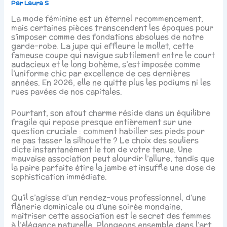
Par
Laura S
La mode féminine est un éternel recommencement,
mais certaines pièces transcendent les époques pour
s’imposer comme des fondations absolues de notre
garde-robe. La jupe qui effleure le mollet, cette
fameuse coupe qui navigue subtilement entre le court
audacieux et le long bohème, s’est imposée comme
l’uniforme chic par excellence de ces dernières
années. En 2026, elle ne quitte plus les podiums ni les
rues pavées de nos capitales.
Pourtant, son atout charme réside dans un équilibre
fragile qui repose presque entièrement sur une
question cruciale : comment habiller ses pieds pour
ne pas tasser la silhouette ? Le choix des souliers
dicte instantanément le ton de votre tenue. Une
mauvaise association peut alourdir l’allure, tandis que
la paire parfaite étire la jambe et insuffle une dose de
sophistication immédiate.
Qu’il s’agisse d’un rendez-vous professionnel, d’une
flânerie dominicale ou d’une soirée mondaine,
maîtriser cette association est le secret des femmes
à l’élégance naturelle. Plongeons ensemble dans l’art