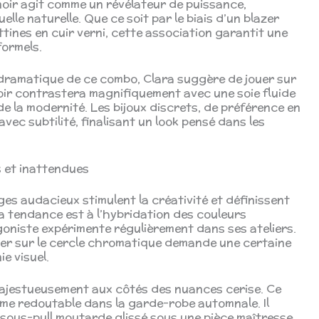
 noir agit comme un révélateur de puissance,
lle naturelle. Que ce soit par le biais d’un blazer
ines en cuir verni, cette association garantit une
formels.
p dramatique de ce combo, Clara suggère de jouer sur
noir contrastera magnifiquement avec une soie fluide
de la modernité. Les bijoux discrets, de préférence en
vec subtilité, finalisant un look pensé dans les
 et inattendues
ages audacieux stimulent la créativité et définissent
 la tendance est à l’hybridation des couleurs
oniste expérimente régulièrement dans ses ateliers.
ser sur le cercle chromatique demande une certaine
ie visuel.
 majestueusement aux côtés des nuances cerise. Ce
sme redoutable dans la garde-robe automnale. Il
n sous-pull moutarde glissé sous une pièce maîtresse