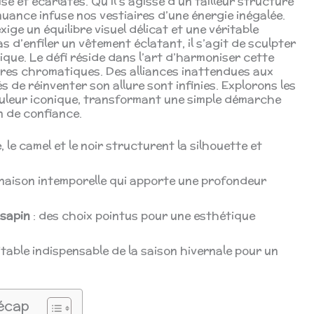
se et écarlates. Qu’il s’agisse d’un tailleur structuré
uance infuse nos vestiaires d’une énergie inégalée.
ige un équilibre visuel délicat et une véritable
pas d’enfiler un vêtement éclatant, il s’agit de sculpter
ique. Le défi réside dans l’art d’harmoniser cette
ires chromatiques. Des alliances inattendues aux
s de réinventer son allure sont infinies. Explorons les
ouleur iconique, transformant une simple démarche
n de confiance.
e, le camel et le noir structurent la silhouette et
naison intemporelle qui apporte une profondeur
 sapin
: des choix pointus pour une esthétique
itable indispensable de la saison hivernale pour un
écap