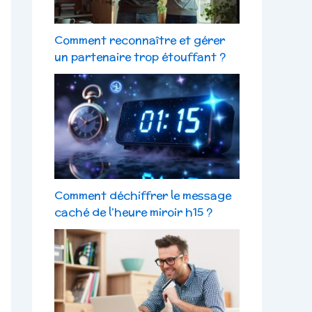
Comment reconnaître et gérer
un partenaire trop étouffant ?
Comment déchiffrer le message
caché de l’heure miroir h15 ?