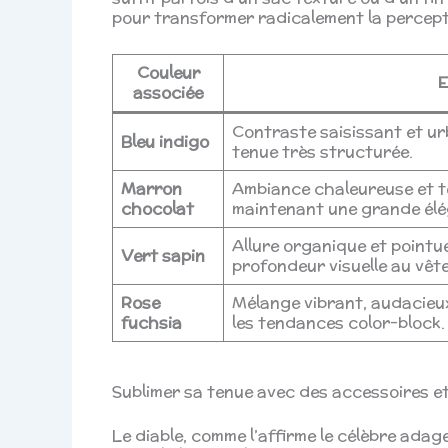
pour transformer radicalement la percepti
Couleur
E
associée
Contraste saisissant et urb
Bleu indigo
tenue très structurée.
Marron
Ambiance chaleureuse et te
chocolat
maintenant une grande él
Allure organique et pointue
Vert sapin
profondeur visuelle au vêt
Rose
Mélange vibrant, audacieux
fuchsia
les tendances color-block.
Sublimer sa tenue avec des accessoires et
Le diable, comme l’affirme le célèbre adag