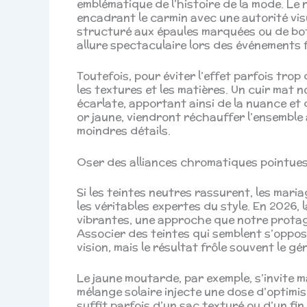
emblématique de l’histoire de la mode. Le
encadrant le carmin avec une autorité visue
structuré aux épaules marquées ou de bott
allure spectaculaire lors des événements 
Toutefois, pour éviter l’effet parfois tro
les textures et les matières. Un cuir mat 
écarlate, apportant ainsi de la nuance et 
or jaune, viendront réchauffer l’ensemble a
moindres détails.
Oser des alliances chromatiques pointues
Si les teintes neutres rassurent, les mari
les véritables expertes du style. En 2026,
vibrantes, une approche que notre protag
Associer des teintes qui semblent s’oppo
vision, mais le résultat frôle souvent le gén
Le jaune moutarde, par exemple, s’invite
mélange solaire injecte une dose d’optimi
suffit parfois d’un sac texturé ou d’un fi