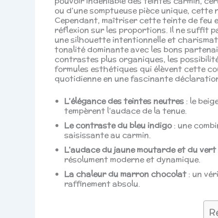
pouvoir indéniable des teintes carmin, ceri
ou d’une somptueuse pièce unique, cette n
Cependant, maîtriser cette teinte de feu ex
réflexion sur les proportions. Il ne suffit 
une silhouette intentionnelle et charismat
tonalité dominante avec les bons partena
contrastes plus organiques, les possibilité
formules esthétiques qui élèvent cette c
quotidienne en une fascinante déclaratio
L’élégance des teintes neutres
: le beig
tempèrent l’audace de la tenue.
Le contraste du bleu indigo
: une combi
saisissante au carmin.
L’audace du jaune moutarde et du vert
résolument moderne et dynamique.
La chaleur du marron chocolat
: un vér
raffinement absolu.
R