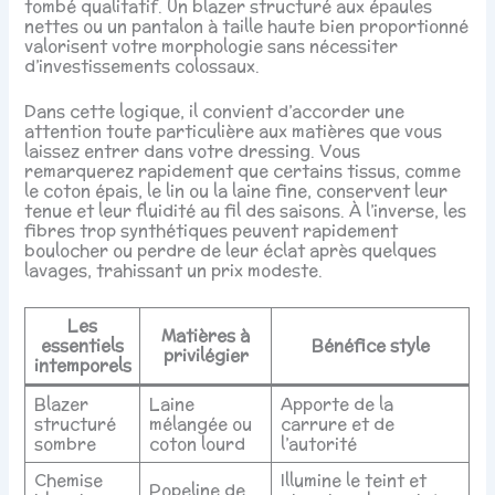
tombé qualitatif. Un blazer structuré aux épaules
nettes ou un pantalon à taille haute bien proportionné
valorisent votre morphologie sans nécessiter
d’investissements colossaux.
Dans cette logique, il convient d’accorder une
attention toute particulière aux matières que vous
laissez entrer dans votre dressing. Vous
remarquerez rapidement que certains tissus, comme
le coton épais, le lin ou la laine fine, conservent leur
tenue et leur fluidité au fil des saisons. À l’inverse, les
fibres trop synthétiques peuvent rapidement
boulocher ou perdre de leur éclat après quelques
lavages, trahissant un prix modeste.
Les
Matières à
essentiels
Bénéfice style
privilégier
intemporels
Blazer
Laine
Apporte de la
structuré
mélangée ou
carrure et de
sombre
coton lourd
l’autorité
Chemise
Illumine le teint et
Popeline de