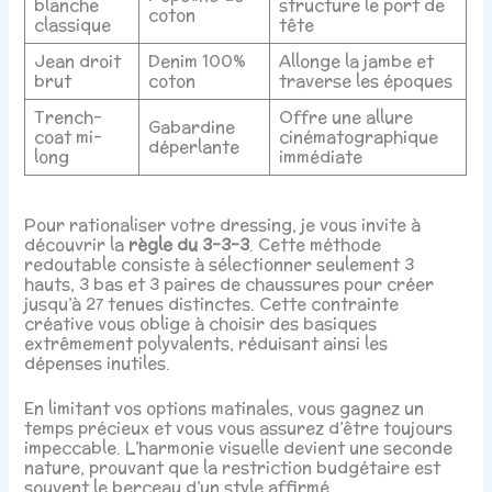
blanche
structure le port de
coton
classique
tête
Jean droit
Denim 100%
Allonge la jambe et
brut
coton
traverse les époques
Trench-
Offre une allure
Gabardine
coat mi-
cinématographique
déperlante
long
immédiate
Pour rationaliser votre dressing, je vous invite à
découvrir la
règle du 3-3-3
. Cette méthode
redoutable consiste à sélectionner seulement 3
hauts, 3 bas et 3 paires de chaussures pour créer
jusqu’à 27 tenues distinctes. Cette contrainte
créative vous oblige à choisir des basiques
extrêmement polyvalents, réduisant ainsi les
dépenses inutiles.
En limitant vos options matinales, vous gagnez un
temps précieux et vous vous assurez d’être toujours
impeccable. L’harmonie visuelle devient une seconde
nature, prouvant que la restriction budgétaire est
souvent le berceau d’un style affirmé.