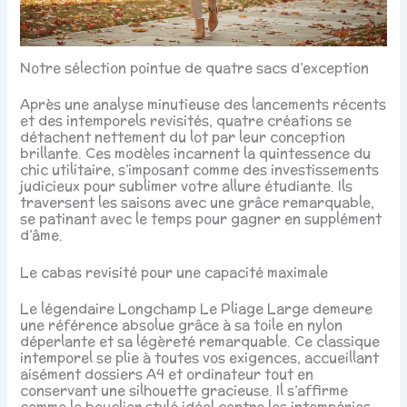
Notre sélection pointue de quatre sacs d’exception
Après une analyse minutieuse des lancements récents
et des intemporels revisités, quatre créations se
détachent nettement du lot par leur conception
brillante. Ces modèles incarnent la quintessence du
chic utilitaire, s’imposant comme des investissements
judicieux pour sublimer votre allure étudiante. Ils
traversent les saisons avec une grâce remarquable,
se patinant avec le temps pour gagner en supplément
d’âme.
Le cabas revisité pour une capacité maximale
Le légendaire Longchamp Le Pliage Large demeure
une référence absolue grâce à sa toile en nylon
déperlante et sa légèreté remarquable. Ce classique
intemporel se plie à toutes vos exigences, accueillant
aisément dossiers A4 et ordinateur tout en
conservant une silhouette gracieuse. Il s’affirme
comme le bouclier stylé idéal contre les intempéries