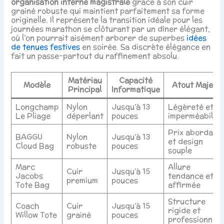
organisation interne magistrale
grâce à son cuir
grainé robuste qui maintient parfaitement sa forme
originelle. Il représente la transition idéale pour les
journées marathon se clôturant par un dîner élégant,
où l’on pourrait aisément arborer de superbes
idées
de tenues festives
en soirée. Sa discrète élégance en
fait un passe-partout du raffinement absolu.
Matériau
Capacité
Modèle
Atout Majeur
Principal
Informatique
Longchamp
Nylon
Jusqu’à 13
Légèreté et
Le Pliage
déperlant
pouces
imperméabilité
Prix abordabl
BAGGU
Nylon
Jusqu’à 13
et design
Cloud Bag
robuste
pouces
souple
Marc
Allure
Cuir
Jusqu’à 15
Jacobs
tendance et
premium
pouces
Tote Bag
affirmée
Structure
Coach
Cuir
Jusqu’à 15
rigide et
Willow Tote
grainé
pouces
professionnell