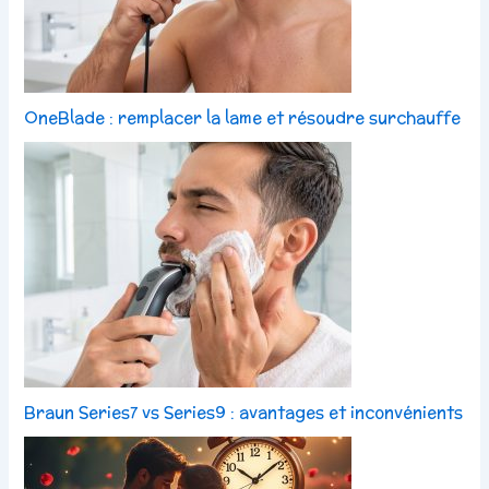
OneBlade : remplacer la lame et résoudre surchauffe
Braun Series7 vs Series9 : avantages et inconvénients