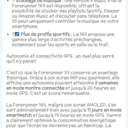
?
Stockage de musique :
Une version « Music » de la
Forerunner 165 est disponible, offrant la
possibilité de stocker des playlists Spotify, Deezer
ou Amazon Music et d’écouter sans téléphone. La
55 peut uniquement contrôler la musique de votre
smartphone.
?‍
Plus de profils sportifs :
La 165 propose une
gamme plus large d’activités préchargées,
notamment pour les sports en salle ou le trail.
Autonomie et connectivité GPS : un duel plus serré
qu’il n’y paraît
C’est ici que la Forerunner 55 conserve un avantage
théorique. Grâce à son écran MIP peu gourmand, elle
affiche une autonomie pouvant atteindre
2 semaines
en mode montre connectée
et jusqu’à 20 heures en
mode GPS. C’est un score remarquable.
La Forerunner 165, malgré son écran AMOLED, s’en
sort admirablement bien avec jusqu’à
11 jours en mode
smartwatch
et jusqu’à 19 heures en mode GPS. Garmin
a clairement optimisé la consommation énergétique
pour que l’écran ne devienne pas un handicap. La