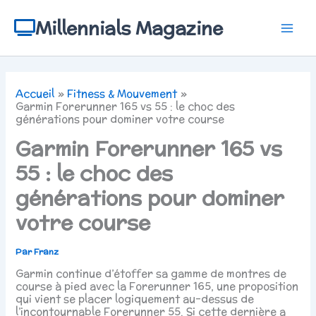
Aller
au
Millennials Magazine
contenu
Accueil
Fitness & Mouvement
Garmin Forerunner 165 vs 55 : le choc des
générations pour dominer votre course
Garmin Forerunner 165 vs
55 : le choc des
générations pour dominer
votre course
Par
Franz
Garmin continue d’étoffer sa gamme de montres de
course à pied avec la Forerunner 165, une proposition
qui vient se placer logiquement au-dessus de
l’incontournable Forerunner 55. Si cette dernière a