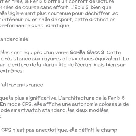
t en trail, la Fenix 8 offre un confort de lecture
nées de course sans effort. L’Epix 2, bien que
lle légèrement plus soutenue pour déchiffrer les
ntérieur ou en salle de sport, cette distinction
 performance quasi identique.
standardisée
dèles sont équipés d’un verre
Gorilla Glass 3
. Cette
e résistance aux rayures et aux chocs équivalent. Le
r le critère de la durabilité de l’écran, mais bien sur
 extrêmes.
 l’ultra-endurance
ue la plus significative. L’architecture de la Fenix 8
En mode GPS, elle affiche une autonomie colossale de
mode smartwatch standard, les deux modèles
.
GPS n’est pas anecdotique, elle définit le champ