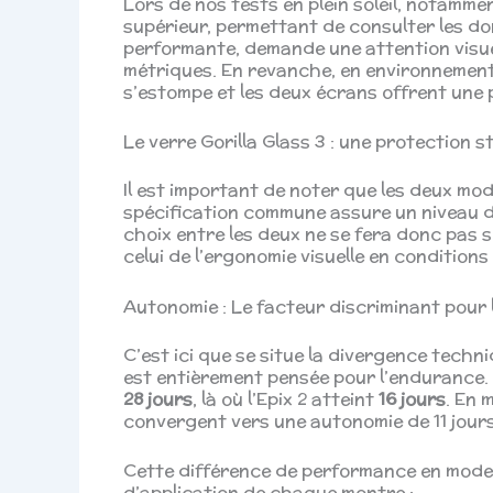
Lors de nos tests en plein soleil, notammen
supérieur, permettant de consulter les don
performante, demande une attention visue
métriques. En revanche, en environnement i
s’estompe et les deux écrans offrent une
Le verre Gorilla Glass 3 : une protection 
Il est important de noter que les deux mo
spécification commune assure un niveau d
choix entre les deux ne se fera donc pas su
celui de l’ergonomie visuelle en conditions
Autonomie : Le facteur discriminant pour
C’est ici que se situe la divergence techniq
est entièrement pensée pour l’endurance. 
28 jours
, là où l’Epix 2 atteint
16 jours
. En 
convergent vers une autonomie de 11 jours
Cette différence de performance en mode 
d’application de chaque montre :