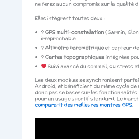
ne ferez aucun compromis sur la qualité du
Elles intègrent toutes deux :
?️
GPS multi-constellation
(Garmin, Glona
irréprochable.
?
Altimètre barométrique
et capteur de
?️
Cartes topographiques
intégrées pou
Suivi avancé du sommeil, du stress e
Les deux modèles se synchronisent parfai
Android, et bénéficient du même cycle de m
donc pas se baser sur les fonctionnalités l
pour un usage sportif standard. Le marc
comparatif des meilleures montres GPS
.