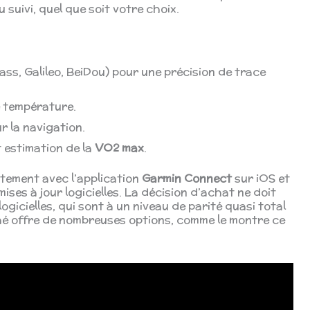
 suivi, quel que soit votre choix.
ss, Galileo, BeiDou) pour une précision de trace
 température.
r la navigation.
t estimation de la
VO2 max
.
tement avec l’application
Garmin Connect
sur iOS et
ises à jour logicielles. La décision d’achat ne doit
ogicielles, qui sont à un niveau de parité quasi total
hé offre de nombreuses options, comme le montre ce