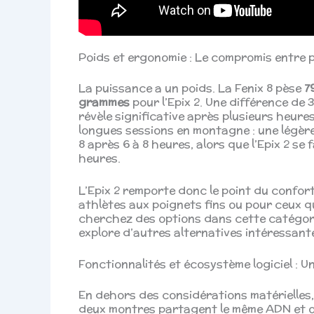
Poids et ergonomie : Le compromis entre 
La puissance a un poids. La Fenix 8 pèse
7
grammes
pour l’Epix 2. Une différence de 
révèle significative après plusieurs heure
longues sessions en montagne : une légère 
8 après 6 à 8 heures, alors que l’Epix 2 se
heures.
L’Epix 2 remporte donc le point du confort,
athlètes aux poignets fins ou pour ceux qui
cherchez des options dans cette catégor
explore d’autres alternatives intéressant
Fonctionnalités et écosystème logiciel : U
En dehors des considérations matérielles,
deux montres partagent le même ADN et of