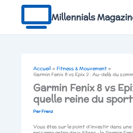
Aller
au
contenu
Millennials Magazin
Accueil
Fitness & Mouvement
Garmin Fenix 8 vs Epix 2 : Au-delà du somm
Garmin Fenix 8 vs Epi
quelle reine du sport
Par
Franz
Vous êtes sur le point d’investir dans un
resserre entre deux titans : la Garmin Fenix