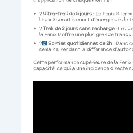
?️
Ultra-trail de 5 jours :
La Fenix 8 term
l’Epix 2 serait à court d’énergie dès le t
?️
Trek de 3 jours sans recharge :
Les de
la Fenix 8 offre une plus grande tranquil
?‍
Sorties quotidiennes de 2h :
Dans ce
semaine, rendant la différence d’auton
Cette performance supérieure de la Fenix 
capacité, ce qui a une incidence directe s