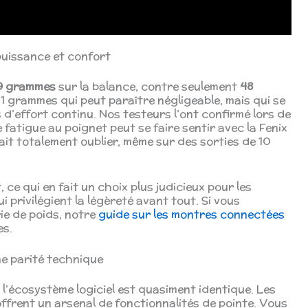
puissance et confort
9 grammes
sur la balance, contre seulement
48
31 grammes qui peut paraître négligeable, mais qui se
s d’effort continu. Nos testeurs l’ont confirmé lors de
fatigue au poignet peut se faire sentir avec la Fenix
 fait totalement oublier, même sur des sorties de 10
 ce qui en fait un choix plus judicieux pour les
 privilégient la légèreté avant tout. Si vous
ie de poids, notre
guide sur les montres connectées
es.
ne parité technique
 l’écosystème logiciel est quasiment identique. Les
frent un arsenal de fonctionnalités de pointe. Vous