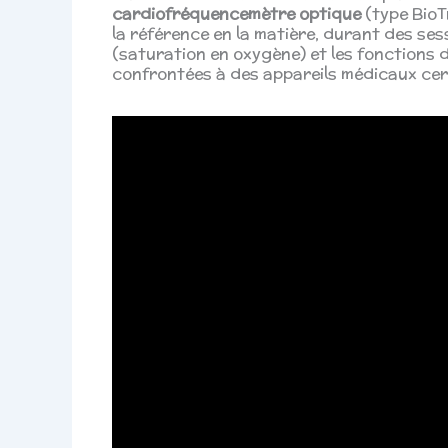
cardiofréquencemètre optique
(type BioT
la référence en la matière, durant des ses
(saturation en oxygène) et les fonctions d
confrontées à des appareils médicaux certif