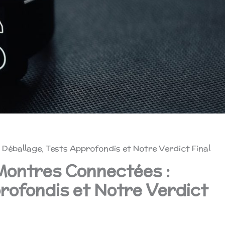
 Déballage, Tests Approfondis et Notre Verdict Final
 Montres Connectées :
rofondis et Notre Verdict