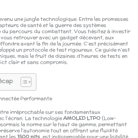
venu une jungle technologique. Entre les promesses
 capteurs de santé et la guerre des systèmes
ve du parcours du combattant. Vous hésitez à investir
e vous retrouver avec un gadget décevant, aux
ffondre avant la fin de la journée. C’est précisément
eloppé un protocole de test rigoureux. Ce guide n’est
iques, mais le fruit de dizaines d’heures de tests en
dict clair et sans compromis.
écap
onnectée Performante
être irréprochable sur ses fondamentaux
ec l’écran. La technologie
AMOLED LTPO
(Low-
ésormais la norme sur le haut de gamme, permettant
réserve l’autonomie tout en offrant une fluidité
ant les
1500 nits
, est indispensable pour une lisibilité