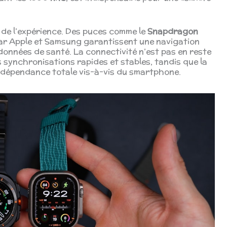
r de l’expérience. Des puces comme le
Snapdragon
par Apple et Samsung garantissent une navigation
données de santé. La connectivité n’est pas en reste
es synchronisations rapides et stables, tandis que la
ndépendance totale vis-à-vis du smartphone.