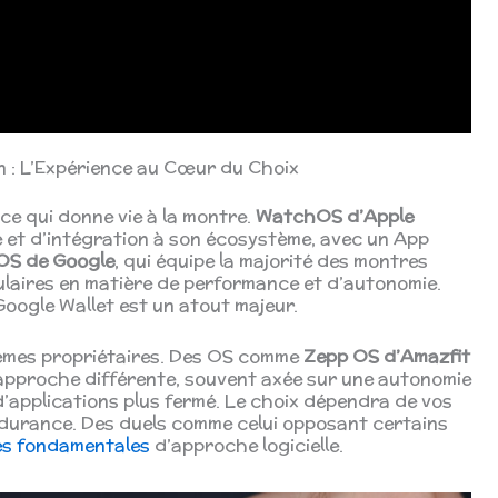
n : L’Expérience au Cœur du Choix
t ce qui donne vie à la montre.
WatchOS d’Apple
é et d’intégration à son écosystème, avec un App
OS de Google
, qui équipe la majorité des montres
ulaires en matière de performance et d’autonomie.
Google Wallet est un atout majeur.
stèmes propriétaires. Des OS comme
Zepp OS d’Amazfit
pproche différente, souvent axée sur une autonomie
’applications plus fermé. Le choix dépendra de vos
’endurance. Des duels comme celui opposant certains
ces fondamentales
d’approche logicielle.