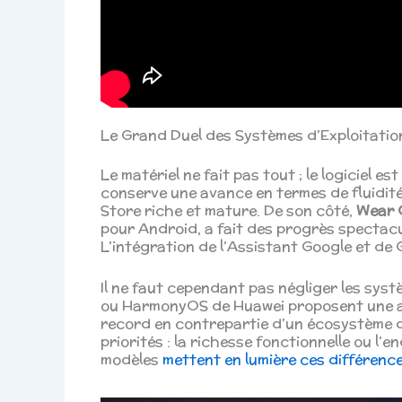
Le Grand Duel des Systèmes d’Exploitatio
Le matériel ne fait pas tout ; le logiciel es
conserve une avance en termes de fluidit
Store riche et mature. De son côté,
Wear 
pour Android, a fait des progrès spectac
L’intégration de l’Assistant Google et de 
Il ne faut cependant pas négliger les sy
ou HarmonyOS de Huawei proposent une a
record en contrepartie d’un écosystème d
priorités : la richesse fonctionnelle ou l
modèles
mettent en lumière ces différen