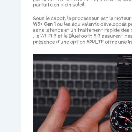
parfaite en plein soleil.
Sous le capot, le processeur est le moteu
W5+ Gen 1
ou les équivalents développés 
sans latence et un traitement rapide des 
: le Wi-Fi 6 et le Bluetooth 5.3 assurent d
présence d’une option
5G/LTE
offre une i