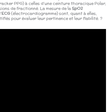
racker PPG) à celles d’une ceinture thoracique Polar,
sions de fractionné. La mesure de la
SpO2
’
ECG
(électrocardiogramme) sont, quant à elles,
iés pour évaluer leur pertinence et leur fiabilité. ?