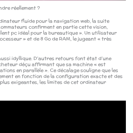
ndre réellement ?
rdinateur fluide pour la navigation web, la suite
sommateurs confirment en partie cette vision,
llent pc idéal pour la bureautique ». Un utilisateur
ocesseur » et de 8 Go de RAM, le jugeant « très
ussi idyllique. D’autres retours font état d’une
cheteur déçu affirmant que sa machine « est
ations en parallèle ». Ce décalage souligne que les
ment en fonction de la configuration exacte et des
plus exigeantes, les limites de cet ordinateur