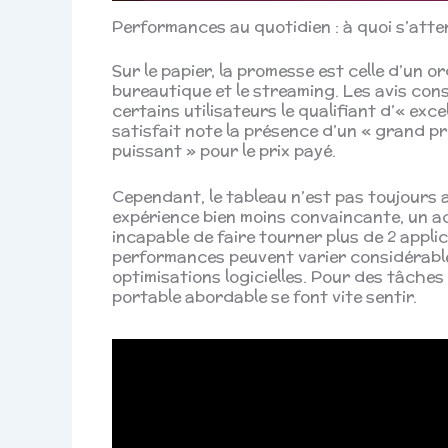
Performances au quotidien : à quoi s’atte
Sur le papier, la promesse est celle d’un o
bureautique et le streaming. Les avis con
certains utilisateurs le qualifiant d’« exce
satisfait note la présence d’un « grand pr
puissant » pour le prix payé.
Cependant, le tableau n’est pas toujours a
expérience bien moins convaincante, un a
incapable de faire tourner plus de 2 applic
performances peuvent varier considérable
optimisations logicielles. Pour des tâches 
portable abordable se font vite sentir.