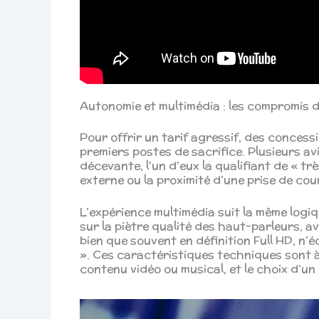
Autonomie et multimédia : les compromis de
Pour offrir un tarif agressif, des concessi
premiers postes de sacrifice. Plusieurs 
décevante, l’un d’eux la qualifiant de « t
externe ou la proximité d’une prise de co
L’expérience multimédia suit la même log
sur la piètre qualité des haut-parleurs, av
bien que souvent en définition Full HD, n’
». Ces caractéristiques techniques sont
contenu vidéo ou musical, et le choix d’un