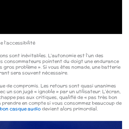
 l’accessibilité
ons sont inévitables. L’autonomie est l’un des
avis consommateurs pointent du doigt une endurance
rès gros problème ». Si vous êtes nomade, une batterie
urant sera souvent nécessaire.
ique de compromis. Les retours sont quasi unanimes
ec un son jugé « ignoble » par un utilisateur. L’écran,
échappe pas aux critiques, qualifié de « pas très bon
 à prendre en compte si vous consommez beaucoup de
bon casque audio
devient alors primordial.