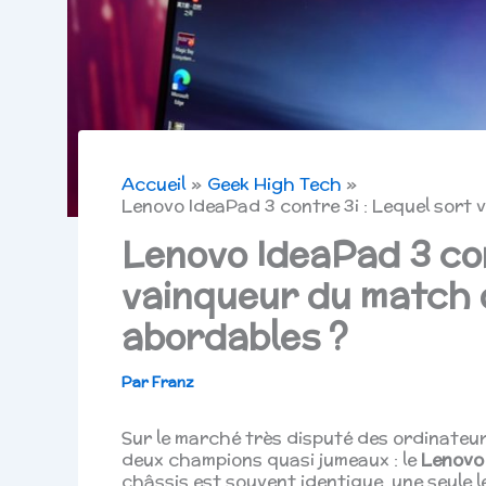
Accueil
Geek High Tech
Lenovo IdeaPad 3 contre 3i : Lequel sort
Lenovo IdeaPad 3 con
vainqueur du match
abordables ?
Par
Franz
Sur le marché très disputé des ordinateu
deux champions quasi jumeaux : le
Lenovo
châssis est souvent identique, une seule l