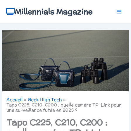
Aller
au
Millennials Magazine
contenu
Accueil
Geek High Tech
Tapo C225, C210, C200 : quelle caméra TP-Link pour
une surveillance futée en 2025 ?
Tapo C225, C210, C200 :