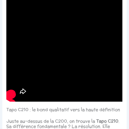
Tapo C210 : le bond qualitatif vers la haute définition
Juste au-dessus de la C200, on trouve la
Tapo C210
.
Sa différence fondamentale ? La résolution. Elle