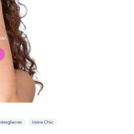
ail.
rdesglaces
Usine Chic