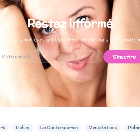
Restez informé
evez nos meilleurs articles directement dans votre boîte m
S’inscrire
rk
Holizy
Le Contemporain
Mescitations
Pola