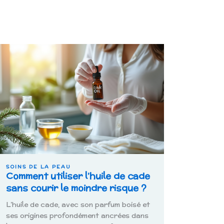
SOINS DE LA PEAU
ation
Comment utiliser l’huile de cade
sans courir le moindre risque ?
L’huile de cade, avec son parfum boisé et
ement
ses origines profondément ancrées dans