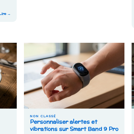
:
Lire →
Apple
Watch
SE
vs
Series
6
:
quelles
différences
utiles
?
NON CLASSÉ
Personnaliser alertes et
vibrations sur Smart Band 9 Pro