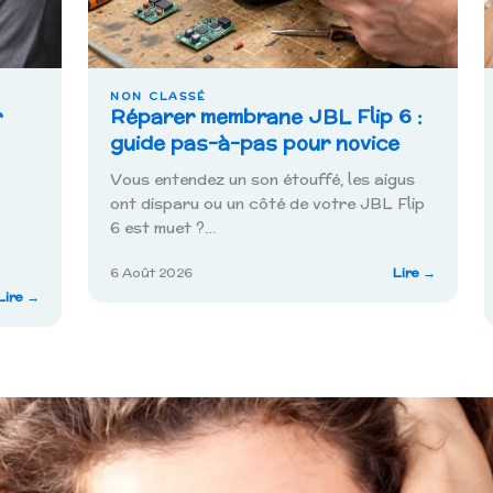
NON CLASSÉ
r
Réparer membrane JBL Flip 6 :
guide pas-à-pas pour novice
Vous entendez un son étouffé, les aigus
ont disparu ou un côté de votre JBL Flip
6 est muet ?…
:
6 Août 2026
Lire →
Réparer
:
Lire →
membra
Comment
JBL
vérifier
Flip
et
6
installer
:
MAJ
guide
Android
pas-
sur
à-
Lenovo
pas
pour
novice