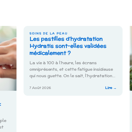
SOINS DE LA PEAU
Les pastilles d’hydratation
Hydratis sont-elles validées
médicalement ?
La vie à 100 à l’heure, les écrans
omniprésents, et cette fatigue insidieuse
qui nous guette. On le sait, l’hydratation…
:
7 Août 2026
Lire →
Les
pastilles
d’hydrat
:
Hydratis
sont-
elles
validées
ple
médical
st
?