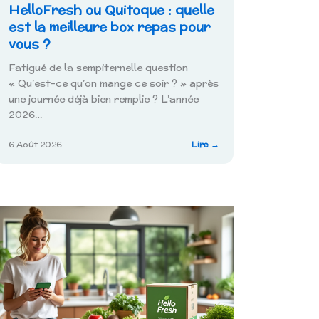
HelloFresh ou Quitoque : quelle
est la meilleure box repas pour
vous ?
Fatigué de la sempiternelle question
« Qu’est-ce qu’on mange ce soir ? » après
une journée déjà bien remplie ? L’année
2026…
:
6 Août 2026
Lire →
HelloFresh
ts
ou
Quitoque
e
:
quelle
est
la
meilleure
box
g
repas
pour
vous
?