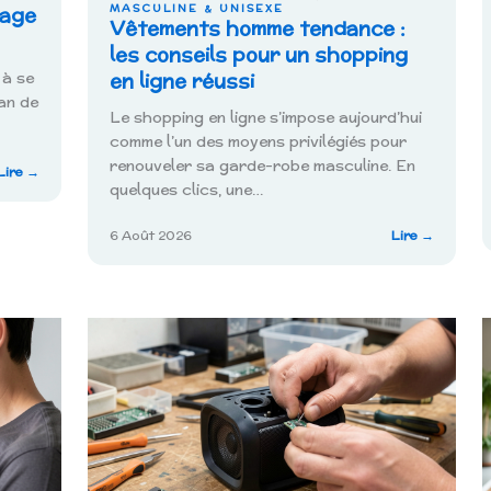
MASCULINE & UNISEXE
sage
Vêtements homme tendance :
les conseils pour un shopping
 à se
en ligne réussi
an de
Le shopping en ligne s’impose aujourd’hui
comme l’un des moyens privilégiés pour
renouveler sa garde-robe masculine. En
:
Lire →
Comment
quelques clics, une…
déchiffrer
le
:
6 Août 2026
Lire →
message
Vêtemen
caché
homme
de
tendanc
l’heure
:
miroir
les
h15
conseils
?
pour
un
shoppin
en
ligne
réussi