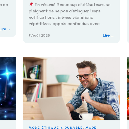
e de
En résumé Beaucoup d’utilisateurs se
plaignent de ne pas distinguer leurs
notifications : mêmes vibrations
répétitives, appels confondus avec…
:
Lire →
Simon
:
7 Août 2026
Lire →
Cavallo
Personna
:
alertes
menu
et
type
vibratio
et
sur
précautions
Smart
à
Band
connaître
9
Pro
MODE ÉTHIQUE & DURABLE
, 
MODE