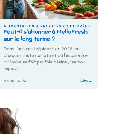
ALIMENTATION & RECETTES ÉQUILIBRÉES
Faut-il s’abonner à HelloFresh
sur le long terme ?
Dans l’univers trépidant de 2026, où
chaque minute compte et où l’inspiration
culinaire se fait parfois désirer, les box
repas…
:
6 Août 2026
Lire →
ne
Faut-
il
s’abonner
à
HelloFresh
sur
le
long
terme
?