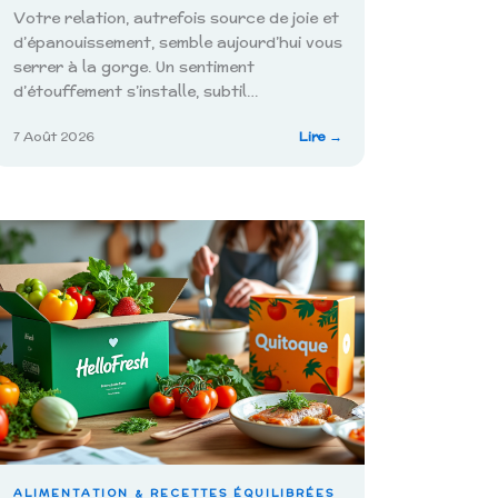
Votre relation, autrefois source de joie et
d’épanouissement, semble aujourd’hui vous
serrer à la gorge. Un sentiment
d’étouffement s’installe, subtil…
:
7 Août 2026
Lire →
liser
Comment
reconnaître
et
ns
gérer
un
partenaire
trop
étouffant
?
ALIMENTATION & RECETTES ÉQUILIBRÉES