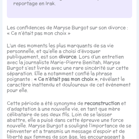
reportage en Irak.
Les confidences de Maryse Burgot sur son divorce :
« Ce n’était pas mon choix »
L’un des moments les plus marquants de sa vie
personnelle, et qu’elle a choisi d’évoquer
publiquement, est son
divorce
. Lors d’un entretien
avec la journaliste Marie-Pierre Benitah, Maryse
Burgot s’est livrée avec une rare sincérité sur cette
séparation. Elle a notamment confié la phrase
poignante :
« Ce n’était pas mon choix »
, révélant le
caractère inattendu et douloureux de cet événement
pour elle.
Cette période a été synonyme de
reconstruction
et
d’adaptation à une nouvelle vie, en tant que mère
célibataire de ses deux fils. Loin de se laisser
abattre, elle a puisé dans cette épreuve une force
nouvelle. Maryse Burgot a souligné l’importance de se
réinventer et a transmis un message d’espoir et de
liberté aux femmes de son âge, les encourageant à