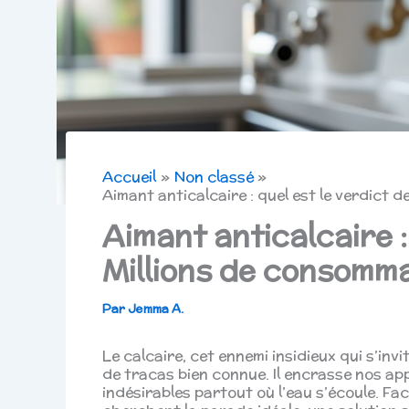
Accueil
Non classé
Aimant anticalcaire : quel est le verdict 
Aimant anticalcaire :
Millions de consomm
Par
Jemma A.
Le calcaire, cet ennemi insidieux qui s’inv
de tracas bien connue. Il encrasse nos app
indésirables partout où l’eau s’écoule. F