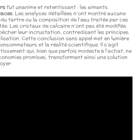
rs
fut unanime et retentissant : les aimants
caces
. Les analyses détaillées n’ont montré aucune
 du tartre ou la composition de l’eau traitée par ces
tée. Les cristaux de calcaire n’ont pas été modifiés
êcher leur incrustation, contredisant les principes
isation. Cette conclusion sans appel met en lumière
nsommateurs et la réalité scientifique. Il s’agit
tissement qui, bien que parfois modeste à l’achat, ne
onomies promises, transformant ainsi une solution
oyer.