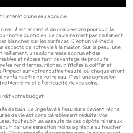
t l’intérêt d’une eau adoucie
usoires, il est essentiel de comprendre pourquoi la
pour notre quotidien. Le calcaire n’est pas seulement
es blanches sur les surfaces. C’est un véritable
s aspects de notre vie à la maison. Sur la peau, une
tiraillement, une sécheresse accrue et des
gréables et nécessitant davantage de produits
e les rend ternes, rêches, difficiles à coiffer et
ez l’impact sur votre routine beauté, où chaque effort
 par la qualité de votre eau. C’est une agression
re bien-être et à l’efficacité de vos soins.
ourdit votre budget
lle de bain. Le linge lavé à l’eau dure devient rêche,
durée de vie est considérablement réduite. Vos
uses, tout subit les assauts de ces dépôts minéraux
traduit par une sensation moins agréable au toucher
nt. Côté appareils électroménagers, le calcaire est