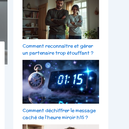
Comment reconnaître et gérer
un partenaire trop étouffant ?
Comment déchiffrer le message
caché de l’heure miroir h15 ?