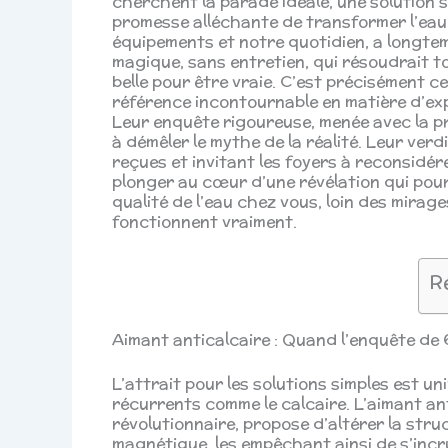
cherchent la parade idéale, une solution s
promesse alléchante de transformer l’eau
équipements et notre quotidien, a longtem
magique, sans entretien, qui résoudrait t
belle pour être vraie. C’est précisément 
référence incontournable en matière d’exper
Leur enquête rigoureuse, menée avec la préc
à démêler le mythe de la réalité. Leur verd
reçues et invitant les foyers à reconsidér
plonger au cœur d’une révélation qui pou
qualité de l’eau chez vous, loin des mirag
fonctionnent vraiment.
R
Aimant anticalcaire : Quand l’enquête de 
L’attrait pour les solutions simples est un
récurrents comme le calcaire. L’aimant a
révolutionnaire, propose d’altérer la str
magnétique, les empêchant ainsi de s’incru