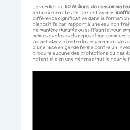
Le verdict de
60 Millions de consommateu
anticalcaires testés se sont avérés
ineffi
différence significative dans la formation
dispositifs par rapport à une eau non trai
de manière durable ou suffisante pour emp
mêmes sur lesquels repose leur commercial
l’écart abyssal entre les espérances des co
d’une mise en garde ferme contre un inves
procure aucune des protections ou des éc
potentielle en une dépense inutile pour le f