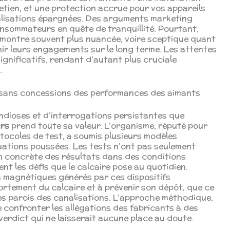
etien, et une protection accrue pour vos appareils
alisations épargnées. Des arguments marketing
onsommateurs en quête de tranquillité. Pourtant,
 se montre souvent plus nuancée, voire sceptique quant
tenir leurs engagements sur le long terme. Les attentes
significatifs, rendant d’autant plus cruciale
.
e sans concessions des performances des aimants
dioses et d’interrogations persistantes que
urs
prend toute sa valeur. L’organisme, réputé pour
tocoles de test, a soumis plusieurs modèles
luations poussées. Les tests n’ont pas seulement
ion concrète des résultats dans des conditions
ent les défis que le calcaire pose au quotidien.
amps magnétiques générés par ces dispositifs
ortement du calcaire et à prévenir son dépôt, que ce
les parois des canalisations. L’approche méthodique,
de confronter les allégations des fabricants à des
verdict qui ne laisserait aucune place au doute.