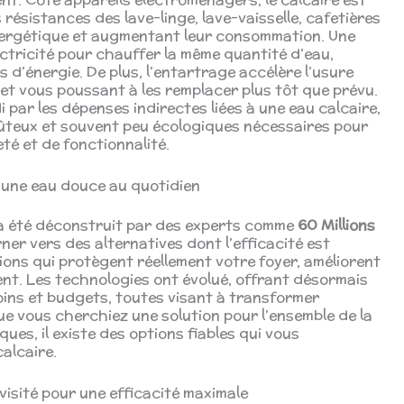
 résistances des lave-linge, lave-vaisselle, cafetières
 énergétique et augmentant leur consommation. Une
ctricité pour chauffer la même quantité d’eau,
d’énergie. De plus, l’entartrage accélère l’usure
 et vous poussant à les remplacer plus tôt que prévu.
di par les dépenses indirectes liées à une eau calcaire,
oûteux et souvent peu écologiques nécessaires pour
té et de fonctionnalité.
 une eau douce au quotidien
e a été déconstruit par des experts comme
60 Millions
rner vers des alternatives dont l’efficacité est
tions qui protègent réellement votre foyer, améliorent
nt. Les technologies ont évolué, offrant désormais
oins et budgets, toutes visant à transformer
ue vous cherchiez une solution pour l’ensemble de la
ues, il existe des options fiables qui vous
alcaire.
evisité pour une efficacité maximale