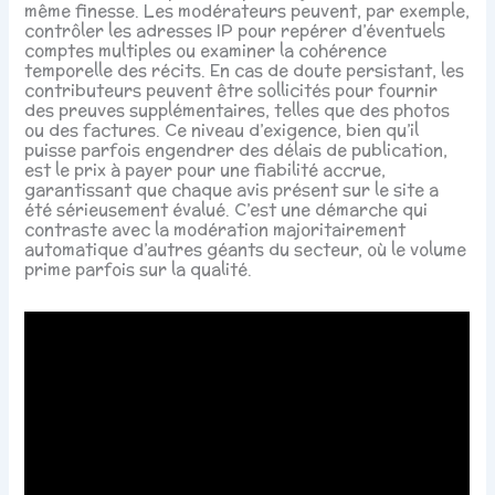
même finesse. Les modérateurs peuvent, par exemple,
contrôler les adresses IP pour repérer d’éventuels
comptes multiples ou examiner la cohérence
temporelle des récits. En cas de doute persistant, les
contributeurs peuvent être sollicités pour fournir
des preuves supplémentaires, telles que des photos
ou des factures. Ce niveau d’exigence, bien qu’il
puisse parfois engendrer des délais de publication,
est le prix à payer pour une fiabilité accrue,
garantissant que chaque avis présent sur le site a
été sérieusement évalué. C’est une démarche qui
contraste avec la modération majoritairement
automatique d’autres géants du secteur, où le volume
prime parfois sur la qualité.