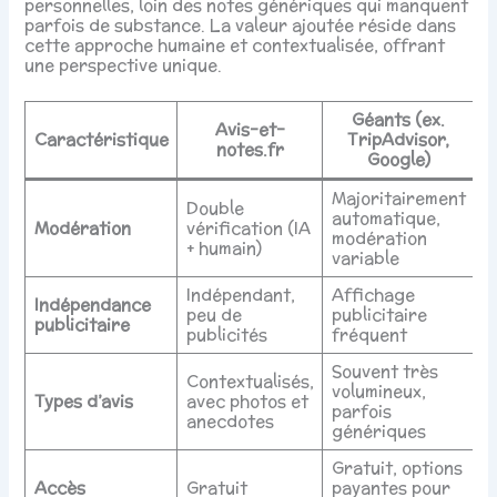
personnelles, loin des notes génériques qui manquent
parfois de substance. La valeur ajoutée réside dans
cette approche humaine et contextualisée, offrant
une perspective unique.
Géants (ex.
Avis-et-
Caractéristique
TripAdvisor,
notes.fr
Google)
Majoritairement
Double
automatique,
Modération
vérification (IA
modération
+ humain)
variable
Indépendant,
Affichage
Indépendance
peu de
publicitaire
publicitaire
publicités
fréquent
Souvent très
Contextualisés,
volumineux,
Types d’avis
avec photos et
parfois
anecdotes
génériques
Gratuit, options
Accès
Gratuit
payantes pour