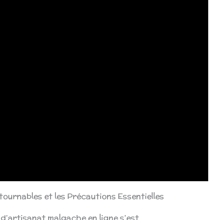
tournables et les Précautions Essentielles
 d’artisanat malgache en ligne s’est