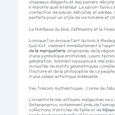
chapeaux élégants et des paniers décorati
n’importe quel intérieur. Le savoir-faire 
confection de pièces délicates et aérées. 
parfaite pour un style de vie bohème et ch
La Noblesse du Bois Zafimaniry et la Fine
Lorsque l’on évoque l’art du bois à Madag
Sud-Est, viennent immédiatement à l’espri
de la marqueterie
, originaires de la régi
d’une symbolique profondes. Leurs techni
génération, donnent naissance à des pièce
incrustés de motifs géométriques complex
l’histoire et de la philosophie de ce peupl
d’une valeur artistique indéniable.
Des Trésors Authentiques : Corne de Zébu
L’inventivité des artisans malgaches ne s’a
Antananarivo, notamment près de l’aéropo
collections d’articles de table et de
bijoux
par la texture naturelle et les nuances de l