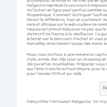
aficionados de mode et de lifestyle en quêt
malgache représente une source inépuisab
de l’achat en ligne peut parfois sembler 
Mozambique. Comment distinguer l’authent
feront la différence, tout en soutenant du
rare et éthique sur le web soulève de nomb
réussie est primordiale pour ne pas que l
distinctif ne tourne à la désillusion. Ce g
éclairer sur le parcours d’achat et vous 
merveilles directement issues des mains 
Nous vous invitons à une immersion captiv
style, armés des clés pour un shopping en 
découvertes inoubliables. Préparez-vous à
eux l’âme d’une île extraordinaire, avec la
pour l’année 2026 et au-delà.
R
Démystifier l’Artisanat Malgache : Un Vo