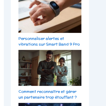
Personnaliser alertes et
vibrations sur Smart Band 9 Pro
Comment reconnaître et gérer
un partenaire trop étouffant ?