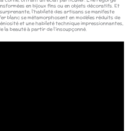
nsformées en bijoux fins ou en objets décoratifs. Et
surprenante, l’habileté des artisans se manifeste
n fer blanc se métamorphosent en modèles réduits de
éniosité et une habileté technique impressionnantes,
e la beauté à partir de l’insoupçonné.