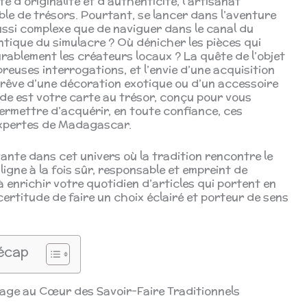
e d’originalité et d’authenticité, l’artisanat
le de trésors. Pourtant, se lancer dans l’aventure
aussi complexe que de naviguer dans le canal du
ique du simulacre ? Où dénicher les pièces qui
rablement les créateurs locaux ? La quête de l’objet
reuses interrogations, et l’envie d’une acquisition
e rêve d’une décoration exotique ou d’un accessoire
uide est votre carte au trésor, conçu pour vous
permettre d’acquérir, en toute confiance, ces
expertes de Madagascar.
ante dans cet univers où la tradition rencontre le
ligne à la fois sûr, responsable et empreint de
 enrichir votre quotidien d’articles qui portent en
 certitude de faire un choix éclairé et porteur de sens
écap
yage au Cœur des Savoir-Faire Traditionnels