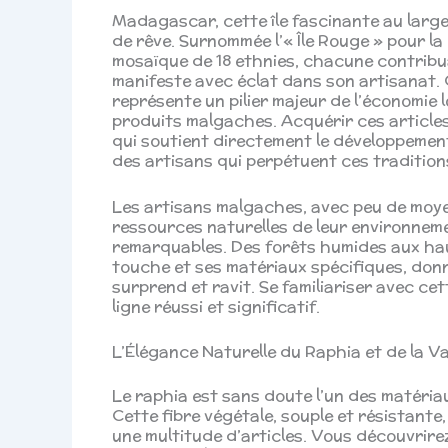
Madagascar, cette île fascinante au large 
de rêve. Surnommée l’« Île Rouge » pour la c
mosaïque de 18 ethnies, chacune contribua
manifeste avec éclat dans son artisanat. C
représente un pilier majeur de l’économie 
produits malgaches. Acquérir ces articles,
qui soutient directement le développement d
des artisans qui perpétuent ces tradition
Les artisans malgaches, avec peu de moye
ressources naturelles de leur environnemen
remarquables. Des forêts humides aux ha
touche et ses matériaux spécifiques, donn
surprend et ravit. Se familiariser avec ce
ligne réussi et significatif.
L’Élégance Naturelle du Raphia et de la Va
Le raphia est sans doute l’un des matéria
Cette fibre végétale, souple et résistante
une multitude d’articles. Vous découvrir