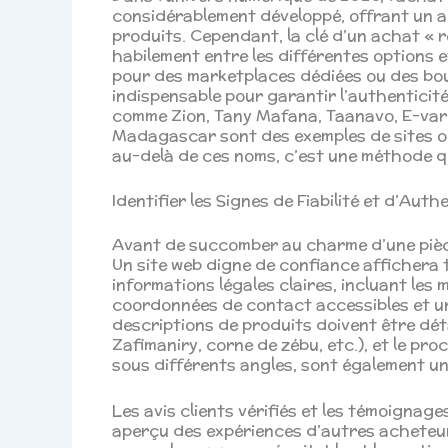
considérablement développé, offrant un a
produits. Cependant, la clé d’un achat « r
habilement entre les différentes options et
pour des marketplaces dédiées ou des bou
indispensable pour garantir l’authenticité
comme Zion, Tany Mafana, Taanavo, E-va
Madagascar sont des exemples de sites o
au-delà de ces noms, c’est une méthode qu
Identifier les Signes de Fiabilité et d’Aut
Avant de succomber au charme d’une pièce, i
Un site web digne de confiance affichera
informations légales claires, incluant les
coordonnées de contact accessibles et une
descriptions de produits doivent être détai
Zafimaniry, corne de zébu, etc.), et le pr
sous différents angles, sont également un
Les avis clients vérifiés et les témoignage
aperçu des expériences d’autres acheteu