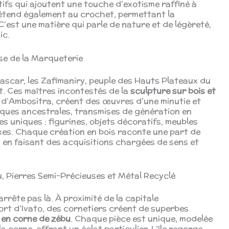
fs qui ajoutent une touche d’exotisme raffiné à
s’étend également au crochet, permettant la
C’est une matière qui parle de nature et de légèreté,
ic.
sse de la Marqueterie
ascar, les Zafimaniry, peuple des Hauts Plateaux du
t. Ces maîtres incontestés de la
sculpture sur bois et
on d’Ambositra, créent des œuvres d’une minutie et
ques ancestrales, transmises de génération en
s uniques : figurines, objets décoratifs, meubles
es. Chaque création en bois raconte une part de
e, en faisant des acquisitions chargées de sens et
, Pierres Semi-Précieuses et Métal Recyclé
rrête pas là. À proximité de la capitale
rt d’Ivato, des cornetiers créent de superbes
 en corne de zébu
. Chaque pièce est unique, modelée
a corne, offrant un éclat particulier. L’île regorge