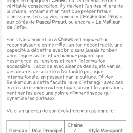
étape en rejoignant
CNews
, où il va connaître une
véritable consécration. Il y devient l’un des piliers de
la chaîne, notamment en tant que présentateur
d’émissions très suivies comme «
L’Heure des Pros
»
aux côtés de
Pascal Praud
, ou encore «
Le Meilleur
de l’Info
« .
Son style d’animation à
CNews
est aujourd’hui
reconnaissable entre mille : un ton décontracté, une
capacité à débattre avec brio sans jamais tomber
dans l’agressivité, et un humour piquant qui
désamorce les tensions et rend l’information
accessible. Il aborde avec aisance des sujets variés,
des débats de société à l’actualité politique
internationale, en passant par la culture. Olivier
Benkemoun a cette faculté rare d’interagir avec ses
invités de manière authentique, posant les questions
pertinentes avec une pointe d’impertinence qui
dynamise les plateaux.
Voici un aperçu de son évolution professionnelle :
Chaîne
Période
Rôle Principal
/
Style Marquant