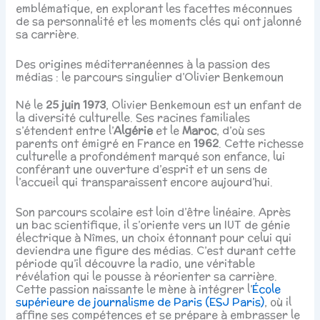
emblématique, en explorant les facettes méconnues
de sa personnalité et les moments clés qui ont jalonné
sa carrière.
Des origines méditerranéennes à la passion des
médias : le parcours singulier d’Olivier Benkemoun
Né le
25 juin 1973
, Olivier Benkemoun est un enfant de
la diversité culturelle. Ses racines familiales
s’étendent entre l’
Algérie
et le
Maroc
, d’où ses
parents ont émigré en France en
1962
. Cette richesse
culturelle a profondément marqué son enfance, lui
conférant une ouverture d’esprit et un sens de
l’accueil qui transparaissent encore aujourd’hui.
Son parcours scolaire est loin d’être linéaire. Après
un bac scientifique, il s’oriente vers un IUT de génie
électrique à Nîmes, un choix étonnant pour celui qui
deviendra une figure des médias. C’est durant cette
période qu’il découvre la radio, une véritable
révélation qui le pousse à réorienter sa carrière.
Cette passion naissante le mène à intégrer l’
École
supérieure de journalisme de Paris (ESJ Paris)
, où il
affine ses compétences et se prépare à embrasser le