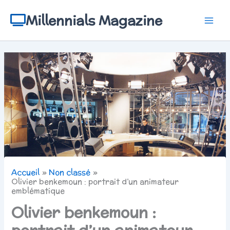
Aller
au
Millennials Magazine
contenu
Accueil
Non classé
Olivier benkemoun : portrait d’un animateur
emblématique
Olivier benkemoun :
portrait d’un animateur