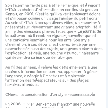
Son talent ne tarde pas à être remarqué, et il rejoint
i-Télé
, la chaîne d’information en continu du groupe
Canal+
, en
2001
. C’est là qu’il va véritablement éclore
et s’imposer comme un visage familier du petit écran.
Au sein d’i-Télé, il occupe divers rôles, de reporter à
présentateur, démontrant une grande adaptabilité. Il
anime des émissions phares telles que «
Le journal de
la culture
« , où il combine rigueur journalistique et
une curiosité insatiable pour les arts. Son style
d’animation, à ses débuts, est caractérisé par une
approche sérieuse des sujets, une grande clarté dans
l’explication, et déjà, une touche d’humour naissante
qui deviendra sa marque de fabrique.
Au fil des années, il relève les défis inhérents à une
chaîne d’information en continu, apprenant à gérer
l’urgence, à réagir à l’imprévu et à maintenir
l’attention des téléspectateurs sur des plages
horaires étendues.
CNews : la consécration d’un style reconnaissable
En
2006
, Olivier Benkemoun franchit une nouvelle