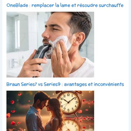
OneBlade : remplacer la lame et résoudre surchauffe
Braun Series7 vs Series9 : avantages et inconvénients