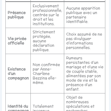
Exclusivement
Aucune apparition
professionnelle,
Présence
publique avec un
centrée sur le
publique
partenaire
droit et les
identifiable.
institutions.
Strictement
Choix assumé de ne
protégée,
Vie privée
pas divulguer
aucune
officielle
d’informations
déclaration
personnelles.
publique.
Rumeurs
persistantes d’un
Non confirmée
mariage et d’une vie
Existence
par Anne-
de couple stable,
d’un
Charlène
alimentées par son
compagnon
Bezzina elle-
mode de vie et la
même.
présence d’un
enfant.
Objet de
nombreuses
Identité du
Totalement
spéculations et
compagnon
inconnue.
recherches