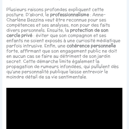
Plusieurs raisons profondes expliquent cette
posture. D’abord, le
professionnalisme
: Anne-
Charlène Bezzina veut être reconnue pour ses
compétences et ses analyses, non pour des faits
divers personnels. Ensuite, la
protection de son
cercle privé
: éviter que son compagnon et ses
enfants ne soient exposés à une curiosité médiatique
parfois intrusive. Enfin, une
cohérence personnelle
forte, affirmant que son engagement public ne doit
en aucun cas se faire au détriment de son jardin
secret. Cette démarche limite également la
propagation de rumeurs infondées, qui pullulent dès
qu’une personnalité publique laisse entrevoir le
moindre détail de sa vie sentimentale.