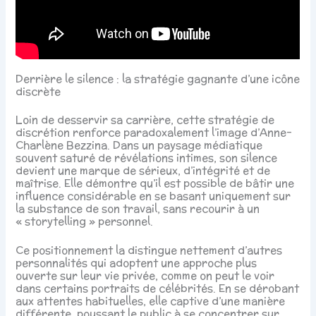
Derrière le silence : la stratégie gagnante d’une icône
discrète
Loin de desservir sa carrière, cette stratégie de
discrétion renforce paradoxalement l’image d’Anne-
Charlène Bezzina. Dans un paysage médiatique
souvent saturé de révélations intimes, son silence
devient une marque de sérieux, d’intégrité et de
maîtrise. Elle démontre qu’il est possible de bâtir une
influence considérable en se basant uniquement sur
la substance de son travail, sans recourir à un
« storytelling » personnel.
Ce positionnement la distingue nettement d’autres
personnalités qui adoptent une approche plus
ouverte sur leur vie privée, comme on peut le voir
dans certains portraits de célébrités. En se dérobant
aux attentes habituelles, elle captive d’une manière
différente, poussant le public à se concentrer sur