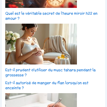
Quel est le véritable secret de l’heure miroir h22 en
amour ?
Est-il prudent d’utiliser du musc tahara pendant la
grossesse ?
Est-il autorisé de manger du flan lorsqu’on est
enceinte ?