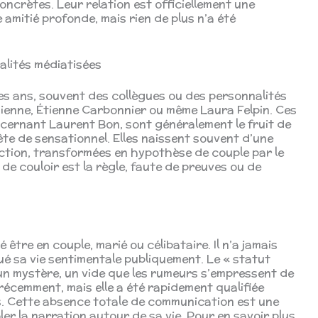
ncrètes. Leur relation est officiellement une
 amitié profonde, mais rien de plus n’a été
alités médiatisées
es ans, souvent des collègues ou des personnalités
enne, Étienne Carbonnier ou même Laura Felpin. Ces
ncernant Laurent Bon, sont généralement le fruit de
ête de sensationnel. Elles naissent souvent d’une
action, transformées en hypothèse de couple par le
 de couloir est la règle, faute de preuves ou de
 être en couple, marié ou célibataire. Il n’a jamais
ué sa vie sentimentale publiquement. Le « statut
 un mystère, un vide que les rumeurs s’empressent de
récemment, mais elle a été rapidement qualifiée
. Cette absence totale de communication est une
r la narration autour de sa vie. Pour en savoir plus