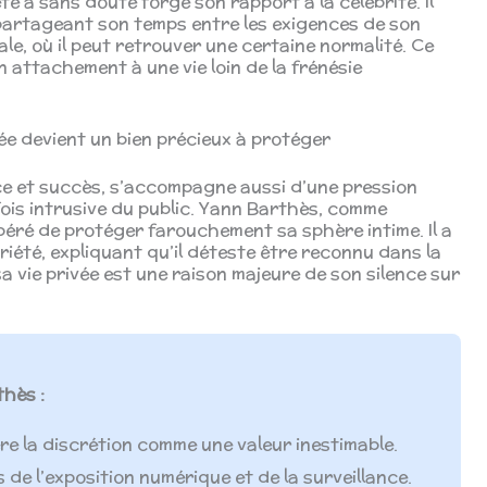
e a sans doute forgé son rapport à la célébrité. Il
 partageant son temps entre les exigences de son
ale, où il peut retrouver une certaine normalité. Ce
 attachement à une vie loin de la frénésie
vée devient un bien précieux à protéger
nce et succès, s’accompagne aussi d’une pression
fois intrusive du public. Yann Barthès, comme
libéré de protéger farouchement sa sphère intime. Il a
iété, expliquant qu’il déteste être reconnu dans la
sa vie privée est une raison majeure de son silence sur
thès :
ère la discrétion comme une valeur inestimable.
 de l’exposition numérique et de la surveillance.