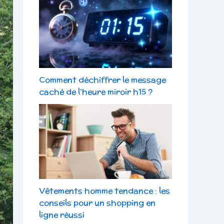
Comment déchiffrer le message
caché de l’heure miroir h15 ?
Vêtements homme tendance : les
conseils pour un shopping en
ligne réussi