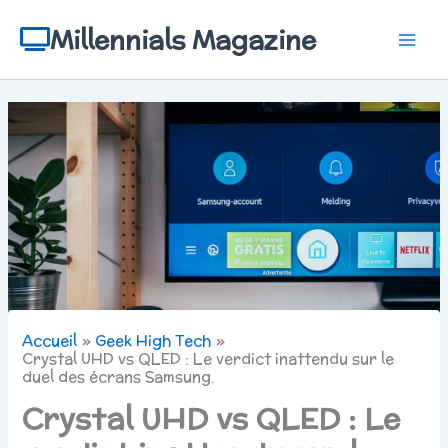
Aller
au
Millennials Magazine
contenu
Accueil
Geek High Tech
Crystal UHD vs QLED : Le verdict inattendu sur le
duel des écrans Samsung.
Crystal UHD vs QLED : Le