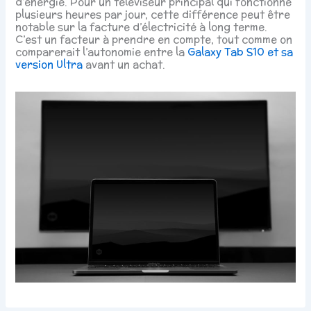
d’énergie. Pour un téléviseur principal qui fonctionne
plusieurs heures par jour, cette différence peut être
notable sur la facture d’électricité à long terme.
C’est un facteur à prendre en compte, tout comme on
comparerait l’autonomie entre la
Galaxy Tab S10 et sa
version Ultra
avant un achat.