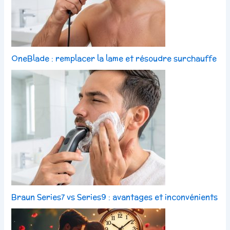
OneBlade : remplacer la lame et résoudre surchauffe
Braun Series7 vs Series9 : avantages et inconvénients