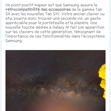
Un point positif majeur est que Samsung assure la
rétrocompatibilité des accessoires
de la gamme Tab
S9 avec les nouvelles Tab S10. Votre ancien clavier ou
étui pourra donc trouver une seconde vie, un geste
appréciable pour le portefeuille et la planète. Une
nouvelle touche dédiée à Galaxy AI fait son apparition
sur les claviers de cette génération, témoignant de
l’importance de ces fonctionnalités dans l’écosystème
Samsung.