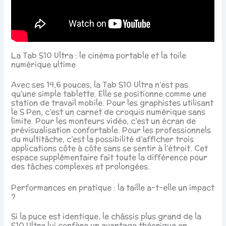
La Tab S10 Ultra : le cinéma portable et la toile
numérique ultime
Avec ses 14,6 pouces, la Tab S10 Ultra n’est pas
qu’une simple tablette. Elle se positionne comme une
station de travail mobile. Pour les graphistes utilisant
le S Pen, c’est un carnet de croquis numérique sans
limite. Pour les monteurs vidéo, c’est un écran de
prévisualisation confortable. Pour les professionnels
du multitâche, c’est la possibilité d’afficher trois
applications côte à côte sans se sentir à l’étroit. Cet
espace supplémentaire fait toute la différence pour
des tâches complexes et prolongées.
Performances en pratique : la taille a-t-elle un impact
?
Si la puce est identique, le châssis plus grand de la
S10 Ultra lui confère un avantage théorique en