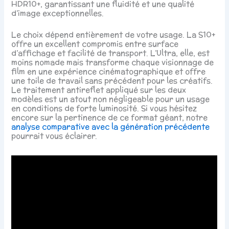
HDR10+, garantissant une fluidité et une qualité
d’image exceptionnelles.
Le choix dépend entièrement de votre usage. La S10+
offre un excellent compromis entre surface
d’affichage et facilité de transport. L’Ultra, elle, est
moins nomade mais transforme chaque visionnage de
film en une expérience cinématographique et offre
une toile de travail sans précédent pour les créatifs.
Le traitement antireflet appliqué sur les deux
modèles est un atout non négligeable pour un usage
en conditions de forte luminosité. Si vous hésitez
encore sur la pertinence de ce format géant, notre
analyse comparative avec la génération précédente
pourrait vous éclairer.