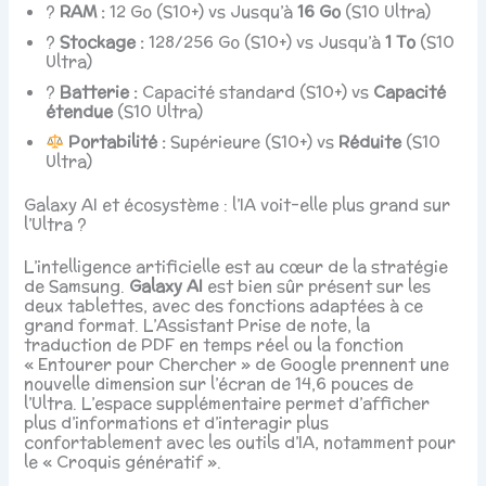
?
RAM :
12 Go (S10+) vs Jusqu’à
16 Go
(S10 Ultra)
?
Stockage :
128/256 Go (S10+) vs Jusqu’à
1 To
(S10
Ultra)
?
Batterie :
Capacité standard (S10+) vs
Capacité
étendue
(S10 Ultra)
Portabilité :
Supérieure (S10+) vs
Réduite
(S10
Ultra)
Galaxy AI et écosystème : l’IA voit-elle plus grand sur
l’Ultra ?
L’intelligence artificielle est au cœur de la stratégie
de Samsung.
Galaxy AI
est bien sûr présent sur les
deux tablettes, avec des fonctions adaptées à ce
grand format. L’Assistant Prise de note, la
traduction de PDF en temps réel ou la fonction
« Entourer pour Chercher » de Google prennent une
nouvelle dimension sur l’écran de 14,6 pouces de
l’Ultra. L’espace supplémentaire permet d’afficher
plus d’informations et d’interagir plus
confortablement avec les outils d’IA, notamment pour
le « Croquis génératif ».