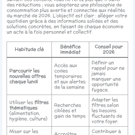
des réductions ; vous adopterez une philosophie de
consommation plus avertie et connectée aux réalités
du marché de 2026. L’objectif est clair : alléger votre
quotidien grâce à des informations solides et des
solutions concrètes, en faisant de chaque économie
un acte à la fois personnel et collectif.
Bénéfice
Conseil pour
Habitude clé
immédiat
2026
Définir un
Accès aux
rappel pour ne
Parcourir les
codes
jamais
nouvelles offres
temporaires
manquer une
chaque lundi
et aux alertes
opportunité
de la semaine
fugace.
Adapter les
Utiliser les
filtres
Recherches
filtres selon
thématiques
ciblées et
les besoins
(alimentation,
gain de temps
fluctuants de
hygiène, culture)
votre foyer.
Miser sur les
Contribuer à
Accroître