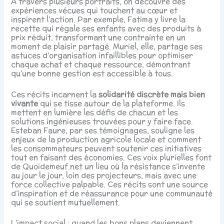
À travers plusieurs portraits, on découvre des
expériences vécues qui touchent au cœur et
inspirent l’action. Par exemple, Fatima y livre la
recette qui régale ses enfants avec des produits à
prix réduit, transformant une contrainte en un
moment de plaisir partagé. Muriel, elle, partage ses
astuces d’organisation infaillibles pour optimiser
chaque achat et chaque ressource, démontrant
qu’une bonne gestion est accessible à tous.
Ces récits incarnent la
solidarité discrète mais bien
vivante
qui se tisse autour de la plateforme. Ils
mettent en lumière les défis de chacun et les
solutions ingénieuses trouvées pour y faire face.
Esteban Faure, par ses témoignages, souligne les
enjeux de la production agricole locale et comment
les consommateurs peuvent soutenir ces initiatives
tout en faisant des économies. Ces voix plurielles font
de Quoidemeuf.net un lieu où la résistance s’invente
au jour le jour, loin des projecteurs, mais avec une
force collective palpable. Ces récits sont une source
d’inspiration et de réassurance pour une communauté
qui se soutient mutuellement.
L’impact social : quand les bons plans deviennent