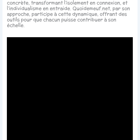
concrète, transformant l’isolement en connexion, et
l’individualisme en entraide. Quoidemeuf.net, par son
approche, participe à cette dynamique, offrant des
outils pour que chacun puisse contribuer à son
échelle.