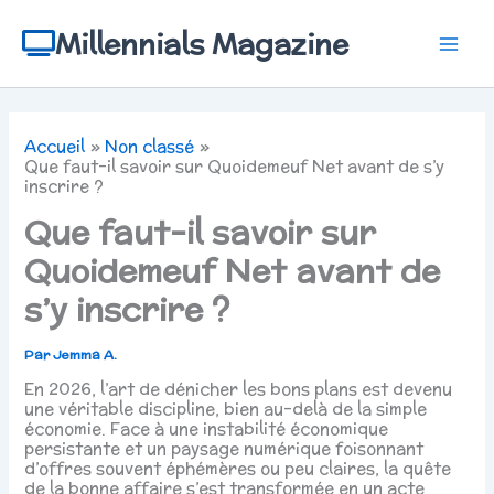
Aller
au
Millennials Magazine
contenu
Accueil
Non classé
Que faut-il savoir sur Quoidemeuf Net avant de s’y
inscrire ?
Que faut-il savoir sur
Quoidemeuf Net avant de
s’y inscrire ?
Par
Jemma A.
En 2026, l’art de dénicher les bons plans est devenu
une véritable discipline, bien au-delà de la simple
économie. Face à une instabilité économique
persistante et un paysage numérique foisonnant
d’offres souvent éphémères ou peu claires, la quête
de la bonne affaire s’est transformée en un acte