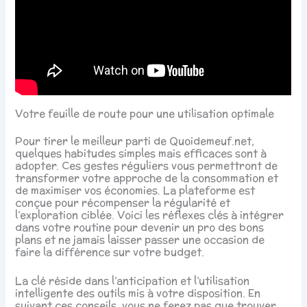
Votre feuille de route pour une utilisation optimale
Pour tirer le meilleur parti de Quoidemeuf.net,
quelques habitudes simples mais efficaces sont à
adopter. Ces gestes réguliers vous permettront de
transformer votre approche de la consommation et
de maximiser vos économies. La plateforme est
conçue pour récompenser la régularité et
l’exploration ciblée. Voici les réflexes clés à intégrer
dans votre routine pour devenir un pro des bons
plans et ne jamais laisser passer une occasion de
faire la différence sur votre budget.
La clé réside dans l’anticipation et l’utilisation
intelligente des outils mis à votre disposition. En
suivant ces conseils, vous ne ferez pas que trouver