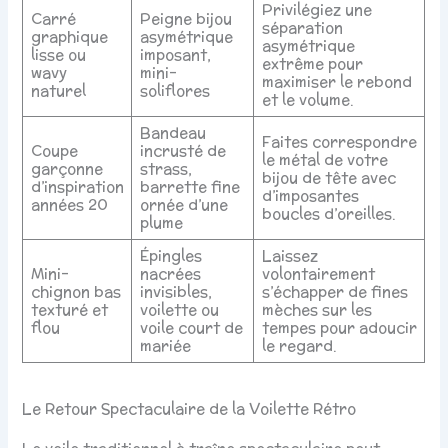
Privilégiez une
Carré
Peigne bijou
séparation
graphique
asymétrique
asymétrique
lisse ou
imposant,
extrême pour
wavy
mini-
maximiser le rebond
naturel
soliflores
et le volume.
Bandeau
Faites correspondre
Coupe
incrusté de
le métal de votre
garçonne
strass,
bijou de tête avec
d’inspiration
barrette fine
d’imposantes
années 20
ornée d’une
boucles d’oreilles.
plume
Épingles
Laissez
Mini-
nacrées
volontairement
chignon bas
invisibles,
s’échapper de fines
texturé et
voilette ou
mèches sur les
flou
voile court de
tempes pour adoucir
mariée
le regard.
Le Retour Spectaculaire de la Voilette Rétro