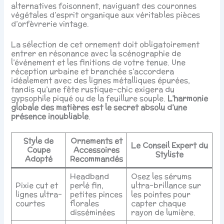
alternatives foisonnent, naviguant des couronnes
végétales d’esprit organique aux véritables pièces
d’orfèvrerie vintage.
La sélection de cet ornement doit obligatoirement
entrer en résonance avec la scénographie de
l’événement et les finitions de votre tenue. Une
réception urbaine et branchée s’accordera
idéalement avec des lignes métalliques épurées,
tandis qu’une fête rustique-chic exigera du
gypsophile piqué ou de la feuillure souple.
L’harmonie
globale des matières est le secret absolu d’une
présence inoubliable
.
Style de
Ornements et
Le Conseil Expert du
Coupe
Accessoires
Styliste
Adopté
Recommandés
Headband
Osez les sérums
Pixie cut et
perlé fin,
ultra-brillance sur
lignes ultra-
petites pinces
les pointes pour
courtes
florales
capter chaque
disséminées
rayon de lumière.