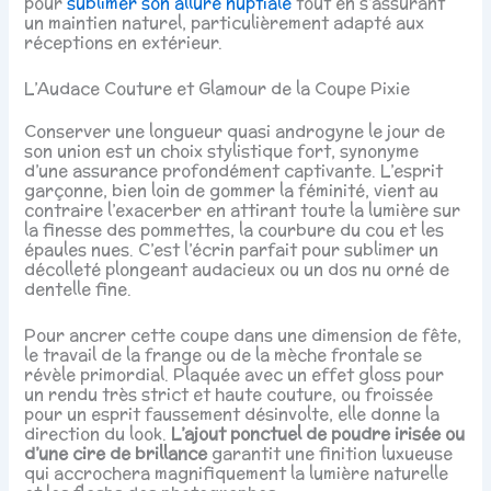
pour
sublimer son allure nuptiale
tout en s’assurant
un maintien naturel, particulièrement adapté aux
réceptions en extérieur.
L’Audace Couture et Glamour de la Coupe Pixie
Conserver une longueur quasi androgyne le jour de
son union est un choix stylistique fort, synonyme
d’une assurance profondément captivante. L’esprit
garçonne, bien loin de gommer la féminité, vient au
contraire l’exacerber en attirant toute la lumière sur
la finesse des pommettes, la courbure du cou et les
épaules nues. C’est l’écrin parfait pour sublimer un
décolleté plongeant audacieux ou un dos nu orné de
dentelle fine.
Pour ancrer cette coupe dans une dimension de fête,
le travail de la frange ou de la mèche frontale se
révèle primordial. Plaquée avec un effet gloss pour
un rendu très strict et haute couture, ou froissée
pour un esprit faussement désinvolte, elle donne la
direction du look.
L’ajout ponctuel de poudre irisée ou
d’une cire de brillance
garantit une finition luxueuse
qui accrochera magnifiquement la lumière naturelle