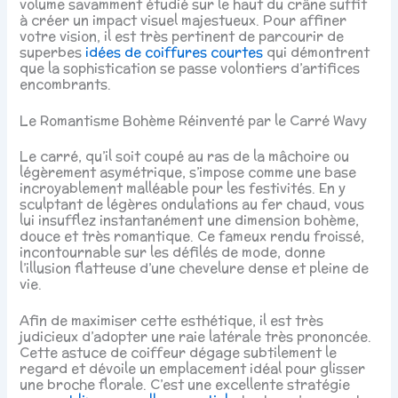
volume savamment étudié sur le haut du crâne suffit
à créer un impact visuel majestueux. Pour affiner
votre vision, il est très pertinent de parcourir de
superbes
idées de coiffures courtes
qui démontrent
que la sophistication se passe volontiers d’artifices
encombrants.
Le Romantisme Bohème Réinventé par le Carré Wavy
Le carré, qu’il soit coupé au ras de la mâchoire ou
légèrement asymétrique, s’impose comme une base
incroyablement malléable pour les festivités. En y
sculptant de légères ondulations au fer chaud, vous
lui insufflez instantanément une dimension bohème,
douce et très romantique. Ce fameux rendu froissé,
incontournable sur les défilés de mode, donne
l’illusion flatteuse d’une chevelure dense et pleine de
vie.
Afin de maximiser cette esthétique, il est très
judicieux d’adopter une raie latérale très prononcée.
Cette astuce de coiffeur dégage subtilement le
regard et dévoile un emplacement idéal pour glisser
une broche florale. C’est une excellente stratégie