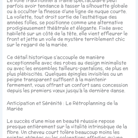
Le voile traditionnel à traîne spectaculaire peut
parfois avoir tendance à tasser la silhouette globale
ou à occulter la finesse d’une ligne de nuque courte.
La voilette, tout droit sortie de l’esthétique des
années folles, se positionne comme une alternative
prodigieusement théâtrale et élégante. Fixée avec
habileté sur un côté de la tête, elle vient effleurer le
front et jette un voile de mystère terriblement chic
sur le regard de la mariée.
Ce détail historique s’accouple de manière
exceptionnelle avec des robes au design minimaliste
ou avec les ensembles tailleurs-pantalons, de plus en
plus plébiscités. Quelques épingles invisibles ou un
peigne transparent suffisent à la maintenir
fermement, vous offrant un confort sans concession
depuis les premiers vœux jusqu’à la dernière danse.
Anticipation et Sérénité : Le Rétroplanning de la
Mariée
Le succès d’une mise en beauté réussie repose
presque entièrement sur la vitalité intrinsèque de la
fibre. Un cheveu court tolère beaucoup moins les
pointes abîmées ou les colorations affadies qu’une