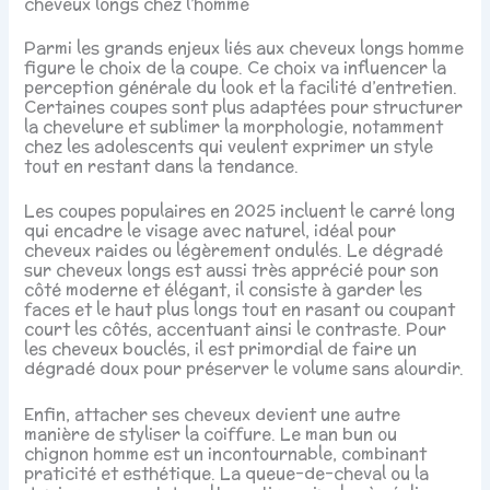
cheveux longs chez l’homme
Parmi les grands enjeux liés aux cheveux longs homme
figure le choix de la coupe. Ce choix va influencer la
perception générale du look et la facilité d’entretien.
Certaines coupes sont plus adaptées pour structurer
la chevelure et sublimer la morphologie, notamment
chez les adolescents qui veulent exprimer un style
tout en restant dans la tendance.
Les coupes populaires en 2025 incluent le carré long
qui encadre le visage avec naturel, idéal pour
cheveux raides ou légèrement ondulés. Le dégradé
sur cheveux longs est aussi très apprécié pour son
côté moderne et élégant, il consiste à garder les
faces et le haut plus longs tout en rasant ou coupant
court les côtés, accentuant ainsi le contraste. Pour
les cheveux bouclés, il est primordial de faire un
dégradé doux pour préserver le volume sans alourdir.
Enfin, attacher ses cheveux devient une autre
manière de styliser la coiffure. Le man bun ou
chignon homme est un incontournable, combinant
praticité et esthétique. La queue-de-cheval ou la