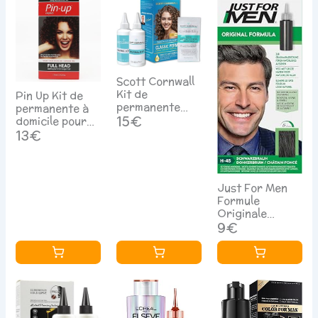
Scott Cornwall
Kit de
Pin Up Kit de
permanente
permanente à
classique avec
15€
domicile pour
complexe
tête complète,
13€
d'acides aminés
kit de
pour boucles et
permanente à
ondulations
domicile pour
permanentes,
des boucles
Just For Men
sans parfum,
naturelles et
Formule
bleu
durables, riche
Originale
en protéines
Coloration
9€
pour des
Cheveux Chtain
cheveux doux
Fonc, Restaure
et brillants, 170
La Couleur
ml
Originale Pour
Un Look
Naturel - H45