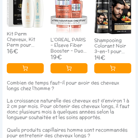
Kit Perm
Cheveux, Kit
L’OREAL PARIS
Shampooing
Perm pour
– Elseve Fiber
Colorant Noir
Femmes,
16€
Booster – Duo
3-en-1 pour
Solution pour
Anti-Chute
19€
Cheveux &
14€
Permanente
Cheveux -
Barbe, Soin
Délicate Sans
Stimule la
Colorant
Parfum pour
Pousse* –
Permanent à
Coiffeur et
Augmente la
Couverture
Combien de temps faut-il pour avoir des cheveux
Maison,
Densité
Naturelle des
longs chez l’homme ?
Coiffure pour
Capillaire –
Cheveux Blancs
Homme Femme
Hommes &
pour Homme et
Cheveux
La croissance naturelle des cheveux est d’environ 1 à
Femmes -
Femme, 200ml
Naturels
2 cm par mois. Pour obtenir des cheveux longs, il faut
Shampooing
Cheveux
donc plusieurs mois à quelques années selon la
Sans Sulfates +
longueur souhaitée et les soins apportés.
Sérum
Croissance
Quels produits capillaires homme sont recommandés
pour entretenir des cheveux longs ?