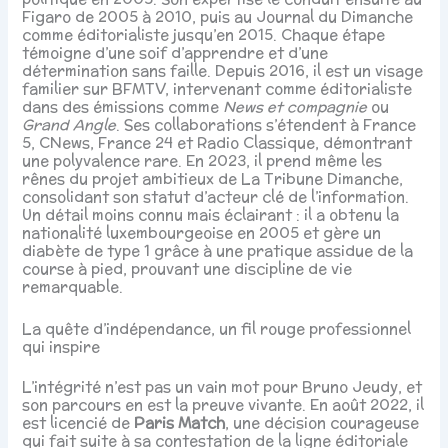
Figaro de 2005 à 2010, puis au Journal du Dimanche
comme éditorialiste jusqu’en 2015. Chaque étape
témoigne d’une soif d’apprendre et d’une
détermination sans faille. Depuis 2016, il est un visage
familier sur BFMTV, intervenant comme éditorialiste
dans des émissions comme
News et compagnie
ou
Grand Angle
. Ses collaborations s’étendent à France
5, CNews, France 24 et Radio Classique, démontrant
une polyvalence rare. En 2023, il prend même les
rênes du projet ambitieux de La Tribune Dimanche,
consolidant son statut d’acteur clé de l’information.
Un détail moins connu mais éclairant : il a obtenu la
nationalité luxembourgeoise en 2005 et gère un
diabète de type 1 grâce à une pratique assidue de la
course à pied, prouvant une discipline de vie
remarquable.
La quête d’indépendance, un fil rouge professionnel
qui inspire
L’intégrité n’est pas un vain mot pour Bruno Jeudy, et
son parcours en est la preuve vivante. En août 2022, il
est licencié de
Paris Match
, une décision courageuse
qui fait suite à sa contestation de la ligne éditoriale