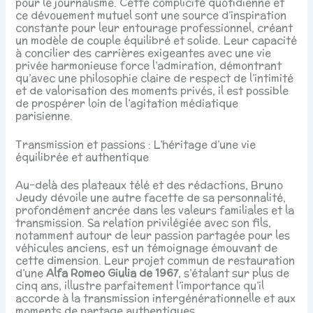
pour le journalisme. Cette complicité quotidienne et
ce dévouement mutuel sont une source d’inspiration
constante pour leur entourage professionnel, créant
un modèle de couple équilibré et solide. Leur capacité
à concilier des carrières exigeantes avec une vie
privée harmonieuse force l’admiration, démontrant
qu’avec une philosophie claire de respect de l’intimité
et de valorisation des moments privés, il est possible
de prospérer loin de l’agitation médiatique
parisienne.
Transmission et passions : L’héritage d’une vie
équilibrée et authentique
Au-delà des plateaux télé et des rédactions, Bruno
Jeudy dévoile une autre facette de sa personnalité,
profondément ancrée dans les valeurs familiales et la
transmission. Sa relation privilégiée avec son fils,
notamment autour de leur passion partagée pour les
véhicules anciens, est un témoignage émouvant de
cette dimension. Leur projet commun de restauration
d’une
Alfa Romeo Giulia de 1967
, s’étalant sur plus de
cinq ans, illustre parfaitement l’importance qu’il
accorde à la transmission intergénérationnelle et aux
moments de partage authentiques.