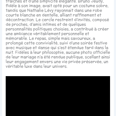
fraîches et d’une simplicité élégante. Bruno Jeudy,
fidèle à son image, avait opté pour un costume sobre,
tandis que Nathalie Lévy rayonnait dans une robe
courte blanche en dentelle, alliant raffinement et
décontraction. Le cercle restreint d’invités, composé
de proches, d’amis intimes et de quelques
personnalités politiques choisies, a contribué à créer
une ambiance véritablement personnelle et
mémorable. Le repas, simple mais savoureux, a
prolongé cette convivialité, suivi d’une soirée festive
avec musique et danse qui s’est étendue tard dans la
nuit. Fidèles à leur philosophie, aucune photo officielle
de leur mariage n’a été rendue publique, scellant ainsi
leur engagement envers une vie privée préservée, un
véritable luxe dans leur univers.