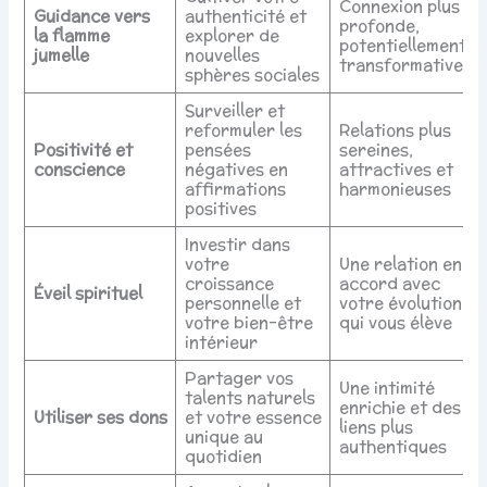
Connexion plus
Guidance vers
authenticité et
profonde,
la flamme
explorer de
potentiellement
jumelle
nouvelles
transformative
sphères sociales
Surveiller et
reformuler les
Relations plus
Positivité et
pensées
sereines,
conscience
négatives en
attractives et
affirmations
harmonieuses
positives
Investir dans
votre
Une relation en
croissance
accord avec
Éveil spirituel
personnelle et
votre évolution,
votre bien-être
qui vous élève
intérieur
Partager vos
Une intimité
talents naturels
enrichie et des
Utiliser ses dons
et votre essence
liens plus
unique au
authentiques
quotidien