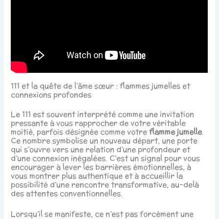
111 et la quête de l’âme sœur : flammes jumelles et
connexions profondes
Le 111 est souvent interprété comme une invitation
pressante à vous rapprocher de votre véritable
moitié, parfois désignée comme votre
flamme jumelle
.
Ce nombre symbolise un nouveau départ, une porte
qui s’ouvre vers une relation d’une profondeur et
d’une connexion inégalées. C’est un signal pour vous
encourager à lever les barrières émotionnelles, à
vous montrer plus authentique et à accueillir la
possibilité d’une rencontre transformative, au-delà
des attentes conventionnelles.
Lorsqu’il se manifeste, ce n’est pas forcément une