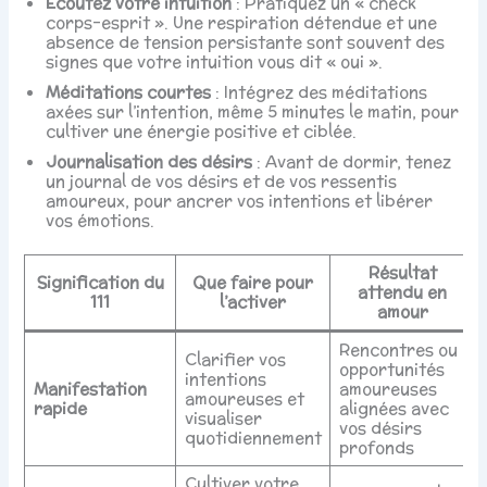
Écoutez votre intuition
: Pratiquez un « check
corps-esprit ». Une respiration détendue et une
absence de tension persistante sont souvent des
signes que votre intuition vous dit « oui ».
Méditations courtes
: Intégrez des méditations
axées sur l’intention, même 5 minutes le matin, pour
cultiver une énergie positive et ciblée.
Journalisation des désirs
: Avant de dormir, tenez
un journal de vos désirs et de vos ressentis
amoureux, pour ancrer vos intentions et libérer
vos émotions.
Résultat
Signification du
Que faire pour
attendu en
111
l’activer
amour
Rencontres ou
Clarifier vos
opportunités
intentions
Manifestation
amoureuses
amoureuses et
rapide
alignées avec
visualiser
vos désirs
quotidiennement
profonds
Cultiver votre