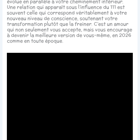
évolue en parallèle à votre cheminement intérieur.
Une relation qui apparaît sous l’influence du 111 est
souvent celle qui correspond véritablement à votre
nouveau niveau de conscience, soutenant votre
transformation plutôt que la freiner. C’est un amour
qui non seulement vous accepte, mais vous encourage
à devenir la meilleure version de vous-même, en 2026
comme en toute époque.