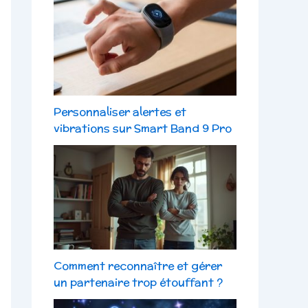
Personnaliser alertes et
vibrations sur Smart Band 9 Pro
Comment reconnaître et gérer
un partenaire trop étouffant ?