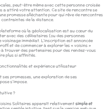
ocales, peut-être même avec cette personne croisée
es a attiré votre attention. Ce site de rencontre se
 une promesse alléchante pour qui rêve de rencontres
 contraintes de la distance.
plateforme où la géolocalisation est au cœur du
cter avec des célibataires (ou des personnes
e voisinage immédiat. L’inscription est annoncée
rofil et de commencer à explorer les « voisins »
ité à trouver des partenaires pour des rendez-vous
e plus si affinités.
fonctionnalités et expérience utilisateur
nt ses promesses, une exploration de ses
opose s’impose.
uitive ?
Voisins Solitaires apparaît relativement
simple et
ation semble intuitive, tant sur la version web que