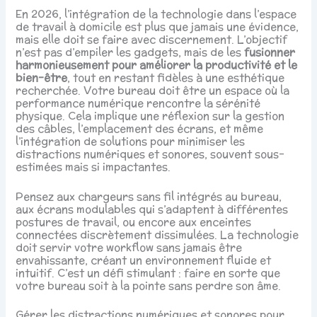
En 2026, l’intégration de la technologie dans l’espace
de travail à domicile est plus que jamais une évidence,
mais elle doit se faire avec discernement. L’objectif
n’est pas d’empiler les gadgets, mais de les
fusionner
harmonieusement pour améliorer la productivité et le
bien-être
, tout en restant fidèles à une esthétique
recherchée. Votre bureau doit être un espace où la
performance numérique rencontre la sérénité
physique. Cela implique une réflexion sur la gestion
des câbles, l’emplacement des écrans, et même
l’intégration de solutions pour minimiser les
distractions numériques et sonores, souvent sous-
estimées mais si impactantes.
Pensez aux chargeurs sans fil intégrés au bureau,
aux écrans modulables qui s’adaptent à différentes
postures de travail, ou encore aux enceintes
connectées discrètement dissimulées. La technologie
doit servir votre workflow sans jamais être
envahissante, créant un environnement fluide et
intuitif. C’est un défi stimulant : faire en sorte que
votre bureau soit à la pointe sans perdre son âme.
Gérer les distractions numériques et sonores pour