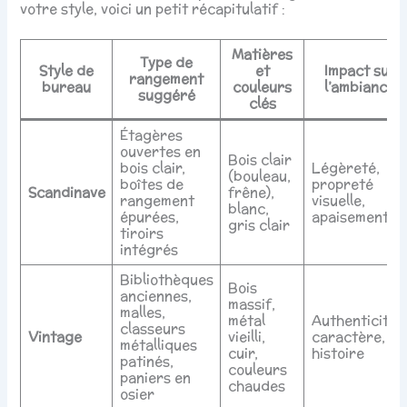
votre style, voici un petit récapitulatif :
Matières
Type de
Style de
et
Impact sur
rangement
bureau
couleurs
l’ambiance
suggéré
clés
Étagères
ouvertes en
Bois clair
bois clair,
Légèreté,
(bouleau,
boîtes de
propreté
Scandinave
frêne),
rangement
visuelle,
blanc,
épurées,
apaisement
gris clair
tiroirs
intégrés
Bibliothèques
Bois
anciennes,
massif,
malles,
métal
Authenticité,
classeurs
Vintage
vieilli,
caractère,
métalliques
cuir,
histoire
patinés,
couleurs
paniers en
chaudes
osier