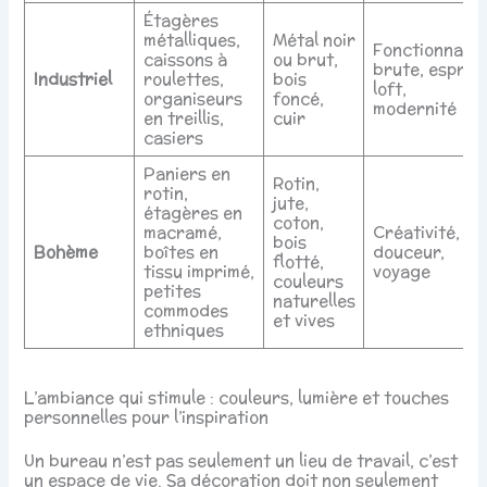
Étagères
métalliques,
Métal noir
Fonctionnalit
caissons à
ou brut,
brute, esprit
Industriel
roulettes,
bois
loft,
organiseurs
foncé,
modernité
en treillis,
cuir
casiers
Paniers en
Rotin,
rotin,
jute,
étagères en
coton,
macramé,
Créativité,
bois
Bohème
boîtes en
douceur,
flotté,
tissu imprimé,
voyage
couleurs
petites
naturelles
commodes
et vives
ethniques
L’ambiance qui stimule : couleurs, lumière et touches
personnelles pour l’inspiration
Un bureau n’est pas seulement un lieu de travail, c’est
un espace de vie. Sa décoration doit non seulement