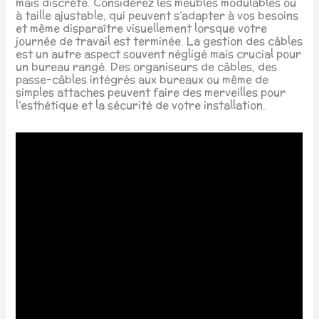
mais discrète. Considérez les meubles modulables ou
à taille ajustable, qui peuvent s’adapter à vos besoins
et même disparaître visuellement lorsque votre
journée de travail est terminée. La gestion des câbles
est un autre aspect souvent négligé mais crucial pour
un bureau rangé. Des organiseurs de câbles, des
passe-câbles intégrés aux bureaux ou même de
simples attaches peuvent faire des merveilles pour
l’esthétique et la sécurité de votre installation.