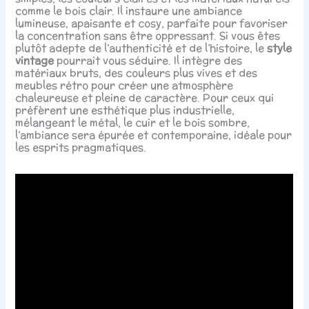
comme le bois clair. Il instaure une ambiance
lumineuse, apaisante et cosy, parfaite pour favoriser
la concentration sans être oppressant. Si vous êtes
plutôt adepte de l’authenticité et de l’histoire, le
style
vintage
pourrait vous séduire. Il intègre des
matériaux bruts, des couleurs plus vives et des
meubles rétro pour créer une atmosphère
chaleureuse et pleine de caractère. Pour ceux qui
préfèrent une esthétique plus industrielle,
mélangeant le métal, le cuir et le bois sombre,
l’ambiance sera épurée et contemporaine, idéale pour
les esprits pragmatiques.