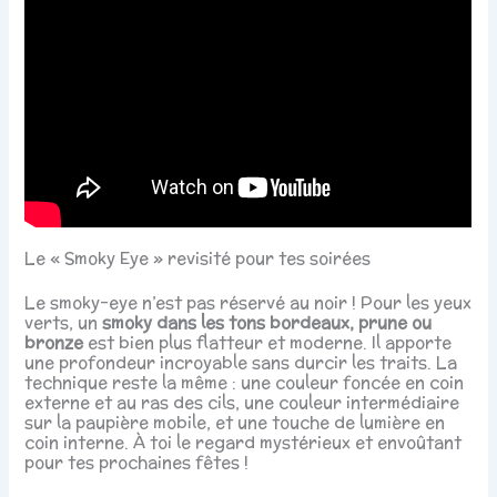
Le « Smoky Eye » revisité pour tes soirées
Le smoky-eye n’est pas réservé au noir ! Pour les yeux
verts, un
smoky dans les tons bordeaux, prune ou
bronze
est bien plus flatteur et moderne. Il apporte
une profondeur incroyable sans durcir les traits. La
technique reste la même : une couleur foncée en coin
externe et au ras des cils, une couleur intermédiaire
sur la paupière mobile, et une touche de lumière en
coin interne. À toi le regard mystérieux et envoûtant
pour tes prochaines fêtes !