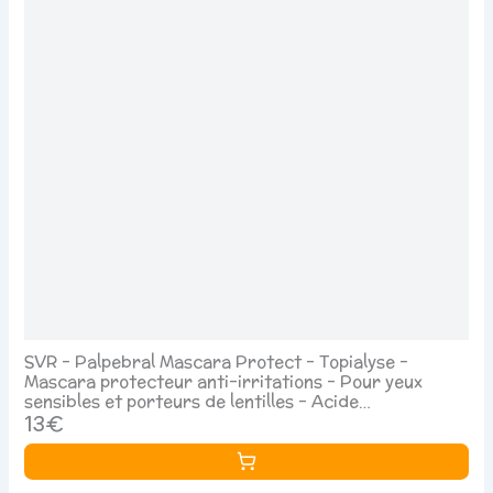
SVR – Palpebral Mascara Protect – Topialyse –
Mascara protecteur anti-irritations – Pour yeux
sensibles et porteurs de lentilles – Acide
hyaluronique, huile de jojoba, pigments noirs végétaux
13€
– 9 ml