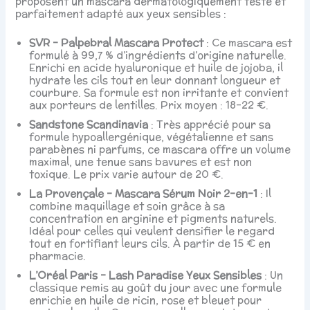
proposent un mascara dermatologiquement testé et
parfaitement adapté aux yeux sensibles :
SVR – Palpebral Mascara Protect
: Ce mascara est
formulé à 99,7 % d’ingrédients d’origine naturelle.
Enrichi en acide hyaluronique et huile de jojoba, il
hydrate les cils tout en leur donnant longueur et
courbure. Sa formule est non irritante et convient
aux porteurs de lentilles. Prix moyen : 18-22 €.
Sandstone Scandinavia
: Très apprécié pour sa
formule hypoallergénique, végétalienne et sans
parabènes ni parfums, ce mascara offre un volume
maximal, une tenue sans bavures et est non
toxique. Le prix varie autour de 20 €.
La Provençale – Mascara Sérum Noir 2-en-1
: Il
combine maquillage et soin grâce à sa
concentration en arginine et pigments naturels.
Idéal pour celles qui veulent densifier le regard
tout en fortifiant leurs cils. À partir de 15 € en
pharmacie.
L’Oréal Paris – Lash Paradise Yeux Sensibles
: Un
classique remis au goût du jour avec une formule
enrichie en huile de ricin, rose et bleuet pour