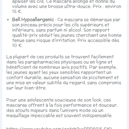
apaiser les cils. Ce mascara allonge et donne du
volume avec une brosse ultra-douce. Prix : environ
15 €.
Bell Hypoallergenic
: Ce mascara se démarque par
son pinceau précis pour les cils supérieurs et
inférieurs, sans parfum ni alcool. Son rapport
qualité-prix séduit les jeunes cherchant une bonne
tenue sans risque d’irritation. Prix accessible dès
10 €.
La plupart de ces produits se trouvent facilement
dans les parapharmacies physiques ou en ligne et
bénéficient de nombreux avis positifs. Par exemple,
les jeunes ayant les yeux sensibles rapportent un
confort durable, aucune sensation de picotement et
une mise en valeur subtile du regard, sans compromis
sur leur bien-être.
Pour une adolescente soucieuse de son look, ces
mascaras offrent à la fois performance et douceur,
des atouts majeurs dans l’univers mode où un
maquillage impeccable est souvent indispensable.
https://www.youtube.com/watch?v=RRP5Gif_St0