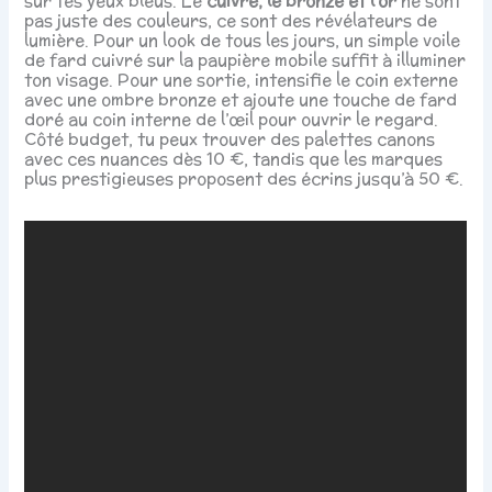
sur tes yeux bleus. Le
cuivre, le bronze et l’or
ne sont
pas juste des couleurs, ce sont des révélateurs de
lumière. Pour un look de tous les jours, un simple voile
de fard cuivré sur la paupière mobile suffit à illuminer
ton visage. Pour une sortie, intensifie le coin externe
avec une ombre bronze et ajoute une touche de fard
doré au coin interne de l’œil pour ouvrir le regard.
Côté budget, tu peux trouver des palettes canons
avec ces nuances dès 10 €, tandis que les marques
plus prestigieuses proposent des écrins jusqu’à 50 €.