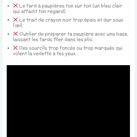
Le fard à paupières ton sur ton (un bleu clair
qui affadit ton regard).
Le trait de crayon noir trop épais et dur sous
l’œil.
Oublier de préparer ta paupière avec une base,
laissant les fards filer dans les plis.
Des sourcils trop foncés ou trop marqués qui
volent la vedette à tes yeux.