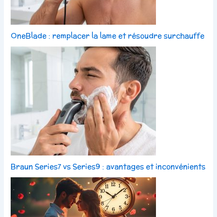
OneBlade : remplacer la lame et résoudre surchauffe
Braun Series7 vs Series9 : avantages et inconvénients