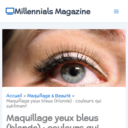
Aller
au
Millennials Magazine
contenu
Accueil
Maquillage & Beauté
Maquillage yeux bleus (blonde) : couleurs qui
subliment
Maquillage yeux bleus
(blonde) : couleurs qui