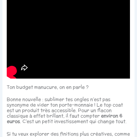
Ton budget manucure, on en parle ?
Bonne nouvelle : sublimer tes ongles n’est pas
synonyme de vider ton porte-monnaie ! Le top coat
est un produit très accessible. Pour un flacon
classique à effet brillant, il faut compter
environ 6
euros
. C’est un petit investissement qui change tout.
Si tu veux explorer des finitions plus créatives, comme