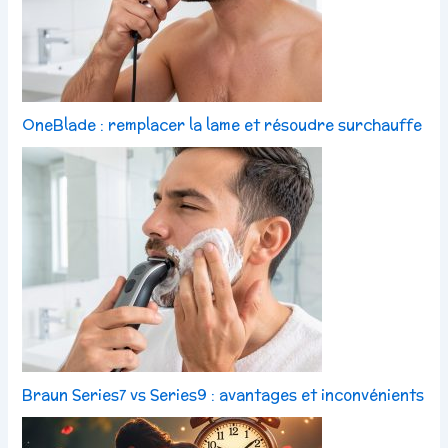
OneBlade : remplacer la lame et résoudre surchauffe
Braun Series7 vs Series9 : avantages et inconvénients