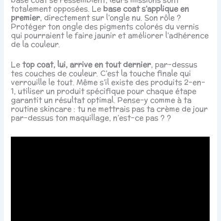
totalement opposées. Le
base coat s’applique en
premier
, directement sur l’ongle nu. Son rôle ?
Protéger ton ongle des pigments colorés du vernis
qui pourraient le faire jaunir et améliorer l’adhérence
de la couleur.
Le
top coat, lui, arrive en tout dernier
, par-dessus
tes couches de couleur. C’est la touche finale qui
verrouille le tout. Même s’il existe des produits 2-en-
1, utiliser un produit spécifique pour chaque étape
garantit un résultat optimal. Pense-y comme à ta
routine skincare : tu ne mettrais pas ta crème de jour
par-dessus ton maquillage, n’est-ce pas ? ?