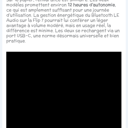
modèles promettent environ
12 heures d’autonomie
,
ce qui est amplement suffisant pour une journée
d’utilisation. La gestion énergétique du Bluetooth LE
Audio sur la Flip 7 pourrait lui conférer un léger
avantage à volume modéré, mais en usage réel, la
différence est minime. Les deux se rechargent via un
port USB-C, une norme désormais universelle et bien
pratique.