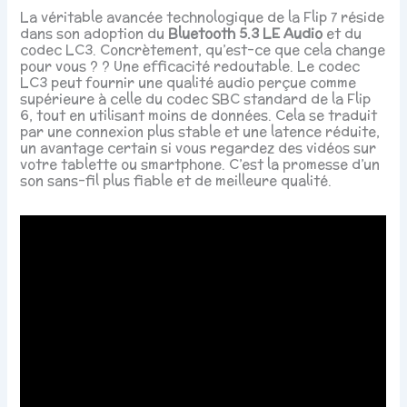
La véritable avancée technologique de la Flip 7 réside
dans son adoption du
Bluetooth 5.3 LE Audio
et du
codec LC3. Concrètement, qu’est-ce que cela change
pour vous ? ? Une efficacité redoutable. Le codec
LC3 peut fournir une qualité audio perçue comme
supérieure à celle du codec SBC standard de la Flip
6, tout en utilisant moins de données. Cela se traduit
par une connexion plus stable et une latence réduite,
un avantage certain si vous regardez des vidéos sur
votre tablette ou smartphone. C’est la promesse d’un
son sans-fil plus fiable et de meilleure qualité.