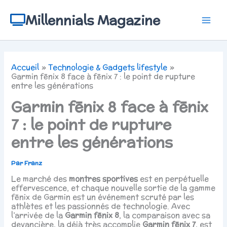
Aller
au
Millennials Magazine
contenu
Accueil
Technologie & Gadgets lifestyle
Garmin fēnix 8 face à fēnix 7 : le point de rupture
entre les générations
Garmin fēnix 8 face à fēnix
7 : le point de rupture
entre les générations
Par
Franz
Le marché des
montres sportives
est en perpétuelle
effervescence, et chaque nouvelle sortie de la gamme
fēnix de Garmin est un événement scruté par les
athlètes et les passionnés de technologie. Avec
l’arrivée de la
Garmin fēnix 8
, la comparaison avec sa
devancière, la déjà très accomplie
Garmin fēnix 7
, est