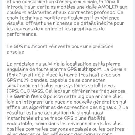
et une consommation d’énergie minimale, la fēnix 8
introduit sur certains modèles une dalle AMOLED aux
couleurs éclatantes et aux contrastes profonds. Ce
choix technique modifie radicalement l’expérience
visuelle, offrant une richesse de détails inédite pour
les cadrans de montre et les graphiques de
performance.
Le GPS multisport réinventé pour une précision
absolue
La précision du suivi de la localisation est la pierre
angulaire de toute montre
GPS multisport
. La Garmin
fēnix 7 avait déjà placé la barre très haut avec son
GPS multi-bandes, capable de se connecter
simultanément à plusieurs systèmes satellitaires
(GPS, GLONASS, Galileo) sur différentes fréquences.
La
Garmin fēnix 8
pousse cette logique encore plus
loin en intégrant une puce de nouvelle génération qui
affine les algorithmes de correction des signaux. ?️ Le
résultat est une acquisition du signal quasi
instantanée et une trace GPS d’une fiabilité
redoutable, même dans les environnements les plus
hostiles comme les canyons encaissés ou les centres-
villes denses où les réflexions des signaux sont