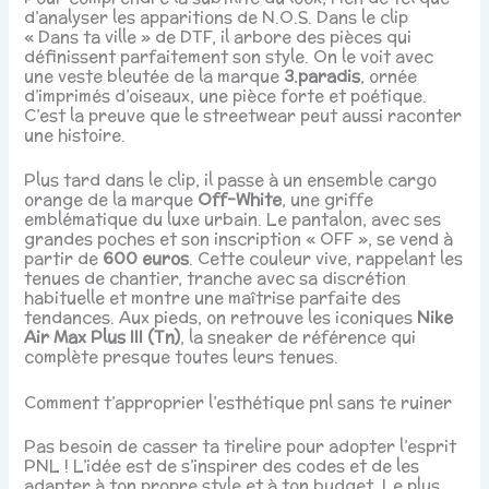
d’analyser les apparitions de N.O.S. Dans le clip
« Dans ta ville » de DTF, il arbore des pièces qui
définissent parfaitement son style. On le voit avec
une veste bleutée de la marque
3.paradis
, ornée
d’imprimés d’oiseaux, une pièce forte et poétique.
C’est la preuve que le streetwear peut aussi raconter
une histoire.
Plus tard dans le clip, il passe à un ensemble cargo
orange de la marque
Off-White
, une griffe
emblématique du luxe urbain. Le pantalon, avec ses
grandes poches et son inscription « OFF », se vend à
partir de
600 euros
. Cette couleur vive, rappelant les
tenues de chantier, tranche avec sa discrétion
habituelle et montre une maîtrise parfaite des
tendances. Aux pieds, on retrouve les iconiques
Nike
Air Max Plus III (Tn)
, la sneaker de référence qui
complète presque toutes leurs tenues.
Comment t’approprier l’esthétique pnl sans te ruiner
Pas besoin de casser ta tirelire pour adopter l’esprit
PNL ! L’idée est de s’inspirer des codes et de les
adapter à ton propre style et à ton budget. Le plus