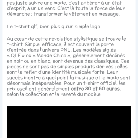
pas juste suivre une mode, c’est adhérer à un état
d’esprit, à un univers. C’est là toute la force de leur
démarche : transformer le vêtement en message.
Le t-shirt qlf, bien plus qu’un simple logo
Au cœur de cette révolution stylistique se trouve le
t-shirt. Simple, efficace, il est souvent la porte
d’entrée dans l’univers PNL. Les modèles siglés
« QLF » ou « Monde Chico », généralement déclinés
en noir ou en blanc, sont devenus des classiques. Ces
pièces ne sont pas de simples produits dérivés ; elles
sont le reflet d’une identité musicale forte. Leur
succès montre à quel point la musique et la mode sont
désormais inséparables. Pour un t-shirt officiel, les
prix oscillent généralement
entre 30 et 60 euros
,
selon la collection et la rareté du modèle.