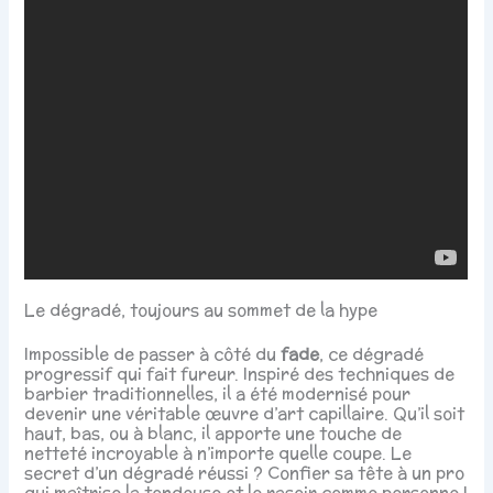
Le dégradé, toujours au sommet de la hype
Impossible de passer à côté du
fade
, ce dégradé
progressif qui fait fureur. Inspiré des techniques de
barbier traditionnelles, il a été modernisé pour
devenir une véritable œuvre d’art capillaire. Qu’il soit
haut, bas, ou à blanc, il apporte une touche de
netteté incroyable à n’importe quelle coupe. Le
secret d’un dégradé réussi ? Confier sa tête à un pro
qui maîtrise la tondeuse et le rasoir comme personne !