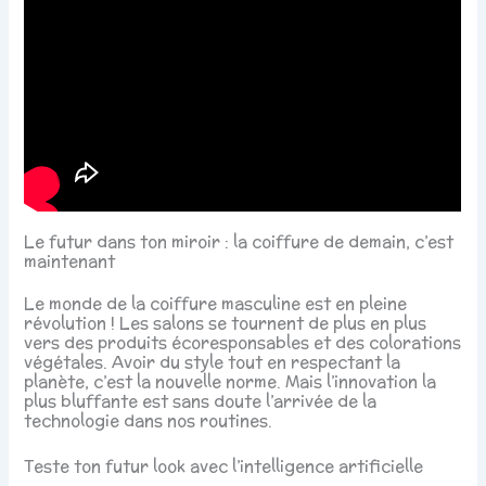
Le futur dans ton miroir : la coiffure de demain, c’est
maintenant
Le monde de la coiffure masculine est en pleine
révolution ! Les salons se tournent de plus en plus
vers des produits écoresponsables et des colorations
végétales. Avoir du style tout en respectant la
planète, c’est la nouvelle norme. Mais l’innovation la
plus bluffante est sans doute l’arrivée de la
technologie dans nos routines.
Teste ton futur look avec l’intelligence artificielle