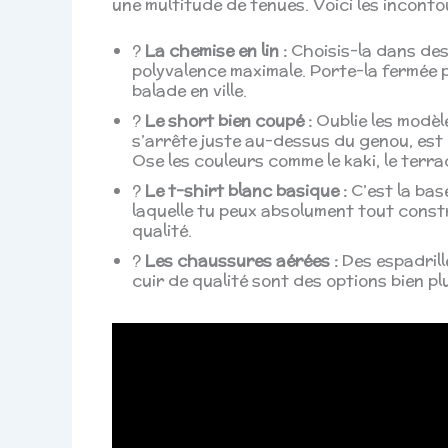
une multitude de tenues. Voici les incontou
?
La chemise en lin :
Choisis-la dans des 
polyvalence maximale. Porte-la fermée 
balade en ville.
?
Le short bien coupé :
Oublie les modèle
s’arrête juste au-dessus du genou, est 
Ose les couleurs comme le kaki, le terra
?
Le t-shirt blanc basique :
C’est la bas
laquelle tu peux absolument tout constr
qualité.
?
Les chaussures aérées :
Des espadrill
cuir de qualité sont des options bien pl