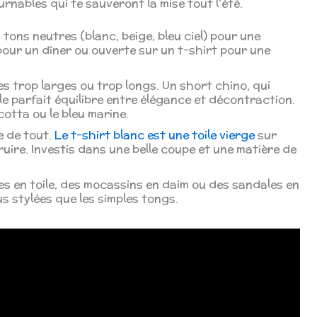
rnables qui te sauveront la mise tout l’été.
tons neutres (blanc, beige, bleu ciel) pour une
pour un dîner ou ouverte sur un t-shirt pour une
s trop larges ou trop longs. Un short chino, qui
le parfait équilibre entre élégance et décontraction.
cotta ou le bleu marine.
e de tout.
Le t-shirt blanc est une toile vierge
sur
uire. Investis dans une belle coupe et une matière de
es en toile, des mocassins en daim ou des sandales en
us stylées que les simples tongs.