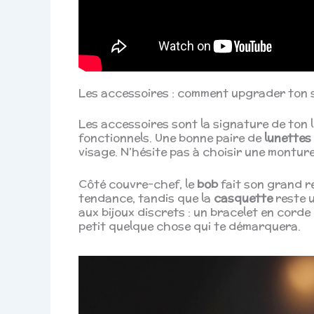
Les accessoires : comment upgrader ton s
Les accessoires sont la signature de ton l
fonctionnels. Une bonne paire de
lunettes 
visage. N’hésite pas à choisir une monture
Côté couvre-chef, le
bob
fait son grand r
tendance, tandis que la
casquette
reste u
aux bijoux discrets : un bracelet en corde
petit quelque chose qui te démarquera.