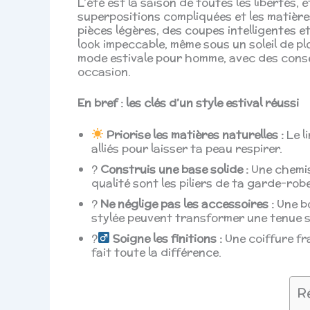
L’été est la saison de toutes les libertés, 
superpositions compliquées et les matière
pièces légères, des coupes intelligentes e
look impeccable, même sous un soleil de p
mode estivale pour homme, avec des consei
occasion.
En bref : les clés d’un style estival réussi
Priorise les matières naturelles :
Le l
alliés pour laisser ta peau respirer.
?
Construis une base solide :
Une chemise
qualité sont les piliers de ta garde-robe
?
Ne néglige pas les accessoires :
Une bo
stylée peuvent transformer une tenue si
?‍
Soigne les finitions :
Une coiffure fra
fait toute la différence.
R