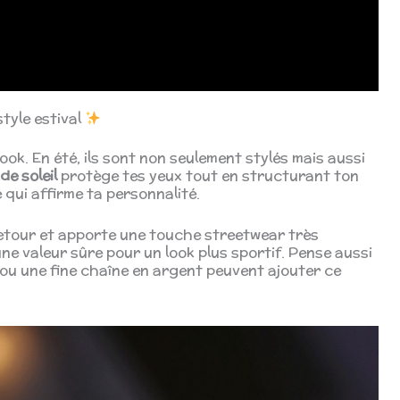
tyle estival
ook. En été, ils sont non seulement stylés mais aussi
de soleil
protège tes yeux tout en structurant ton
 qui affirme ta personnalité.
etour et apporte une touche streetwear très
ne valeur sûre pour un look plus sportif. Pense aussi
 ou une fine chaîne en argent peuvent ajouter ce