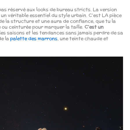
 pas réservé aux looks de bureau stricts. La version
un véritable essentiel du style urbain. C’est LA pièce
 de la structure et une aura de confiance, que tu la
ou ceinturée pour marquer la taille.
C’est un
les saisons et les tendances sans jamais perdre de sa
de la
palette des marrons
, une teinte chaude et