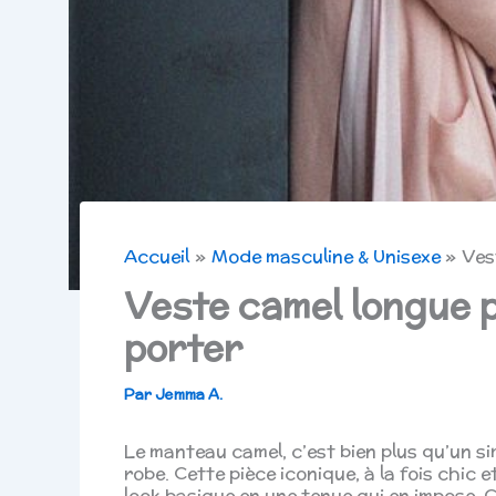
Accueil
Mode masculine & Unisexe
Ves
Veste camel longue 
porter
Par
Jemma A.
Le manteau camel, c’est bien plus qu’un s
robe. Cette pièce iconique, à la fois chic 
look basique en une tenue qui en impose. C