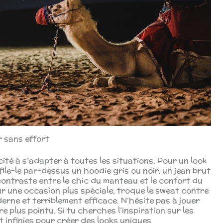
r sans effort
té à s’adapter à toutes les situations. Pour un look
nfile-le par-dessus un hoodie gris ou noir, un jean brut
contraste entre le chic du manteau et le confort du
our une occasion plus spéciale, troque le sweat contre
oderne et terriblement efficace. N’hésite pas à jouer
 plus pointu. Si tu cherches l’inspiration sur les
nt infinies pour créer des looks uniques.