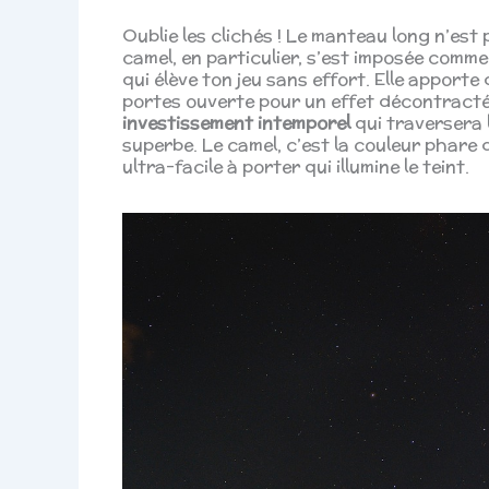
Oublie les clichés ! Le manteau long n’est
camel, en particulier, s’est imposée comme 
qui élève ton jeu sans effort. Elle apporte
portes ouverte pour un effet décontracté 
investissement intemporel
qui traversera 
superbe. Le camel, c’est la couleur phare 
ultra-facile à porter qui illumine le teint.