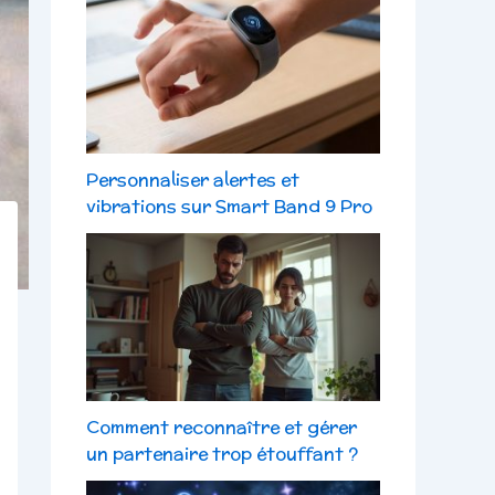
Personnaliser alertes et
vibrations sur Smart Band 9 Pro
Comment reconnaître et gérer
un partenaire trop étouffant ?