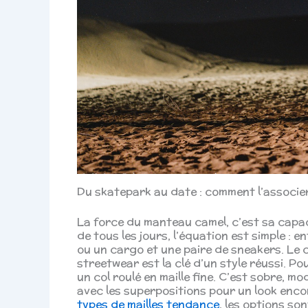
Du skatepark au date : comment l’associe
La force du manteau camel, c’est sa capaci
de tous les jours, l’équation est simple : e
ou un cargo et une paire de sneakers. Le 
streetwear est la clé d’un style réussi. P
un col roulé en maille fine. C’est sobre, m
avec les superpositions pour un look encore
types de mailles tendance
, les options so