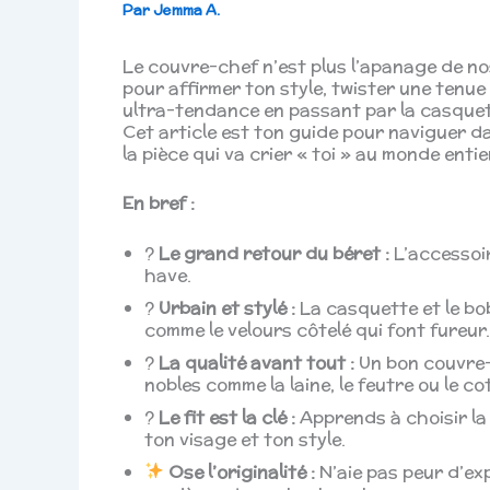
Par
Jemma A.
Le couvre-chef n’est plus l’apanage de no
pour affirmer ton style, twister une tenue
ultra-tendance en passant par la casquet
Cet article est ton guide pour naviguer d
la pièce qui va crier « toi » au monde entie
En bref :
?
Le grand retour du béret :
L’accessoi
have.
?
Urbain et stylé :
La casquette et le bob
comme le velours côtelé qui font fureur.
?
La qualité avant tout :
Un bon couvre-c
nobles comme la laine, le feutre ou le c
?
Le fit est la clé :
Apprends à choisir la 
ton visage et ton style.
Ose l’originalité :
N’aie pas peur d’exp