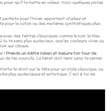
es pour qu’il te mette en valeur. Voici quelques pistes
nt parfaits pour l’hiver, apportant chaleur et
pte pour le coton ou des matières synthétiques plus
 avec des teintes classiques comme le noir, le bleu
 Si tu te sens plus audacieux, ose les couleurs vives ou
ook qui claque.
er !
Prends un mètre ruban et mesure ton tour de
 de tes sourcils. Le béret doit tenir sans te serrer.
 Porte-le droit sur la tête pour un style classique, ou
vibe plus audacieuse et artistique. C’est à toi de