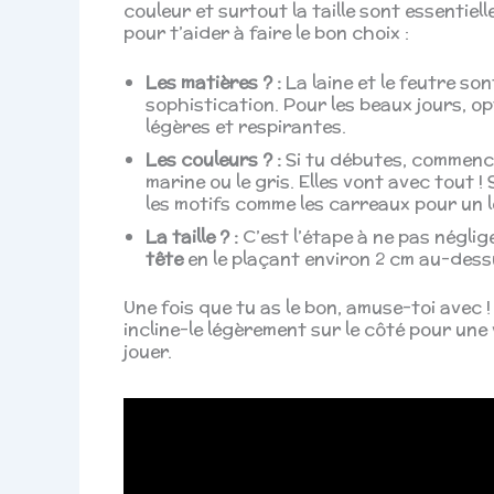
couleur et surtout la taille sont essentiell
pour t’aider à faire le bon choix :
Les matières ? :
La laine et le feutre so
sophistication. Pour les beaux jours, o
légères et respirantes.
Les couleurs ? :
Si tu débutes, commence
marine ou le gris. Elles vont avec tout !
les motifs comme les carreaux pour un l
La taille ? :
C’est l’étape à ne pas néglig
tête
en le plaçant environ 2 cm au-dessus
Une fois que tu as le bon, amuse-toi avec !
incline-le légèrement sur le côté pour une 
jouer.