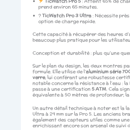
TicWatch Pro 5
: Atteint 65% de cha
prend environ 65 minutes.
?
TicWatch Pro 3 Ultra
: Nécessite prè
option de charge rapide.
Cette capacité à récupérer des heures d’
beaucoup plus pratique pour les utilisateu
Conception et durabilité : plus qu’une qu
Sur le plan du design, les deux montres p
formule. Elle utilise de l’
aluminium série 70
verre
, lui conférant une robustesse cert
notable concerne la résistance à l’eau : la 
passe à une certification
5 ATM
. Cela sig
équivalente à 50 mètres de profondeur, la
Un autre détail technique à noter est la l
Ultra à 24 mm sur la Pro 5. Les anciens br
également des capteurs utiles comme une
enrichissant encore son arsenal de suivi d