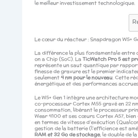
le meilleur investissement technologique.
R
Le cœur du réacteur : Snapdragon W5+ G
La différence la plus fondamentale entre 
on a Chip (SoC). La
TicWatch Pro 5 est pr
représente un saut quantique par rapport
finesse de gravure est le premier indicate
seulement
4 nm pour le nouveau
. Cette ré
énergétique et des performances accrues 
Le W5+ Gen 1 intègre une architecture m
co-processeur Cortex M55 gravé en 22 nm. 
consommation, libérant le processeur princ
Wear 4100 et ses cœurs Cortex A57, bien q
en termes de vitesse d’exécution (Qualc
gestion de la batterie (l’efficience est 
RAM et 32 Go de stockage
, le double de l