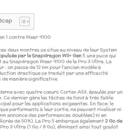
écap
en 1 contre Wear 4100
ces deux montres se situe au niveau de leur System
opulsée par le Snapdragon W5+ Gen 1
, une puce qui
 au Snapdragon Wear 4100 de la Pro 3 Ultra. La
ur : on passe de 12 nm pour l’ancien modèle à
duction drastique se traduit par une efficacité
de manière significative.
oderne avec quatre cœurs Cortex A53, épaulés par un
Ce dernier gère les tâches de fond à très faible
ipal pour les applications exigeantes. En face, le
ue performants à leur sortie, ne peuvent rivaliser ni
omm annonce des performances doublées) ni en
améliorée de 50%). La Pro 5 embarque également
2 Go de
a Pro 3 Ultra (1 Go / 8 Go), éliminant ainsi tout goulot