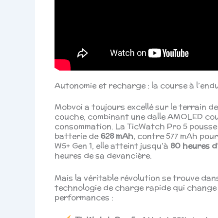
Autonomie et recharge : la course à l’end
Mobvoi a toujours excellé sur le terrain d
couche, combinant une dalle AMOLED coul
consommation. La TicWatch Pro 5 pousse ce
batterie de
628 mAh
, contre 577 mAh pour
W5+ Gen 1, elle atteint jusqu’à
80 heures d
heures de sa devancière.
Mais la véritable révolution se trouve dan
technologie de charge rapide qui change 
performances :