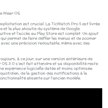
 de Wear OS
’exploitation est crucial. La TicWatch Pro 5 est livrée
nte et la plus aboutie du système de Google.
tuitive et l’accès au Play Store est complet. Un ajout
, qui permet de faire défiler les menus et de zoomer
 avec une précision redoutable, même avec des
oujours, à ce jour, sur une version antérieure de
OS 3.0 s’est fait attendre et sa disponibilité reste
une expérience logicielle datée et moins optimisée.
 quotidien, de la gestion des notifications à la
onctionnalité absente sur l’ancien modèle.