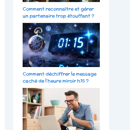
Comment reconnaître et gérer
un partenaire trop étouffant ?
Comment déchiffrer le message
caché de l’heure miroir h15 ?