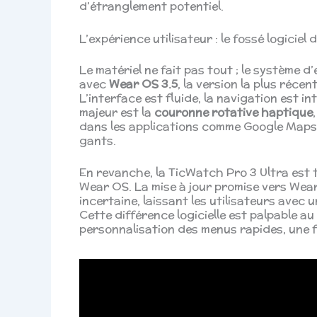
d’étranglement potentiel.
L’expérience utilisateur : le fossé logiciel
Le matériel ne fait pas tout ; le système d
avec
Wear OS 3.5
, la version la plus réce
L’interface est fluide, la navigation est in
majeur est la
couronne rotative haptique
dans les applications comme Google Maps
gants.
En revanche, la TicWatch Pro 3 Ultra est t
Wear OS. La mise à jour promise vers Wear 
incertaine, laissant les utilisateurs avec 
Cette différence logicielle est palpable au
personnalisation des menus rapides, une f