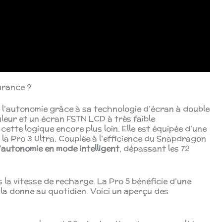
urance ?
e l’autonomie grâce à sa technologie d’écran à double
eur et un écran FSTN LCD à très faible
tte logique encore plus loin. Elle est équipée d’une
 la Pro 3 Ultra. Couplée à l’efficience du Snapdragon
’autonomie en mode intelligent
, dépassant les 72
s la vitesse de recharge. La Pro 5 bénéficie d’une
la donne au quotidien. Voici un aperçu des