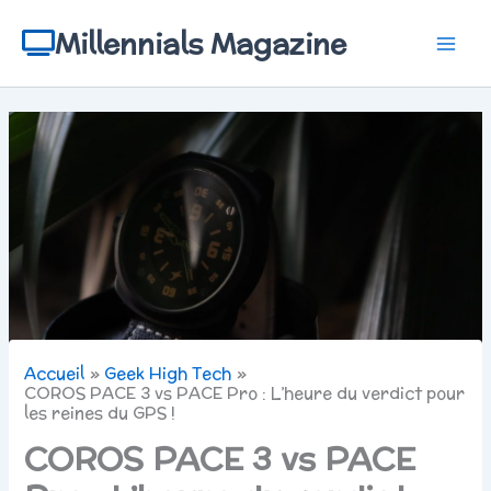
Aller
au
Millennials Magazine
contenu
Accueil
Geek High Tech
COROS PACE 3 vs PACE Pro : L’heure du verdict pour
les reines du GPS !
COROS PACE 3 vs PACE