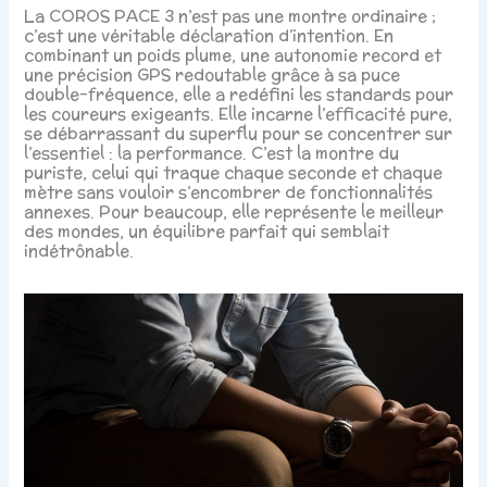
La COROS PACE 3 n’est pas une montre ordinaire ;
c’est une véritable déclaration d’intention. En
combinant un poids plume, une autonomie record et
une précision GPS redoutable grâce à sa puce
double-fréquence, elle a redéfini les standards pour
les coureurs exigeants. Elle incarne l’efficacité pure,
se débarrassant du superflu pour se concentrer sur
l’essentiel : la performance. C’est la montre du
puriste, celui qui traque chaque seconde et chaque
mètre sans vouloir s’encombrer de fonctionnalités
annexes. Pour beaucoup, elle représente le meilleur
des mondes, un équilibre parfait qui semblait
indétrônable.