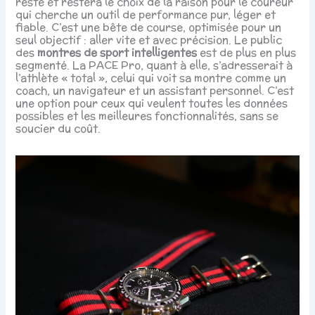
reste et restera le choix de la raison pour le coureur
qui cherche un outil de performance pur, léger et
fiable. C’est une bête de course, optimisée pour un
seul objectif : aller vite et avec précision. Le public
des
montres de sport intelligentes
est de plus en plus
segmenté. La PACE Pro, quant à elle, s’adresserait à
l’athlète « total », celui qui voit sa montre comme un
coach, un navigateur et un assistant personnel. C’est
une option pour ceux qui veulent toutes les données
possibles et les meilleures fonctionnalités, sans se
soucier du coût.