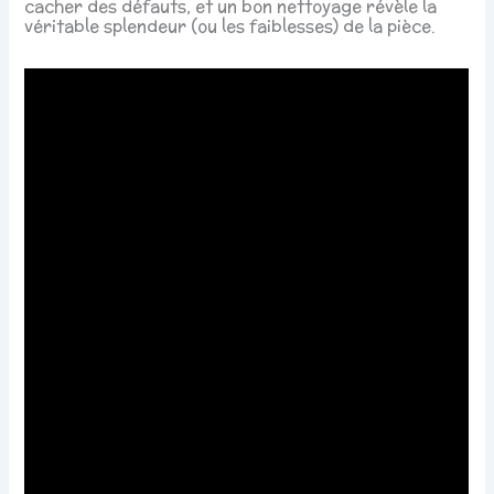
cacher des défauts, et un bon nettoyage révèle la
véritable splendeur (ou les faiblesses) de la pièce.