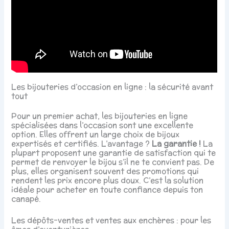
Les bijouteries d’occasion en ligne : la sécurité avant
tout
Pour un premier achat, les bijouteries en ligne
spécialisées dans l’occasion sont une excellente
option. Elles offrent un large choix de bijoux
expertisés et certifiés. L’avantage ?
La garantie !
La
plupart proposent une garantie de satisfaction qui te
permet de renvoyer le bijou s’il ne te convient pas. De
plus, elles organisent souvent des promotions qui
rendent les prix encore plus doux. C’est la solution
idéale pour acheter en toute confiance depuis ton
canapé.
Les dépôts-ventes et ventes aux enchères : pour les