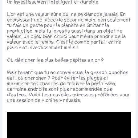
Un investissement intelligent et durable
L’or est une valeur sûre qui ne se démode jamais. En
choisissant une pièce de seconde main, non seulement
tu fais un geste pour la planète en limitant la
production, mais tu investis aussi dans un objet de
valeur. Un bijou bien choisi peut même prendre de la
valeur avec le temps. C’est le combo parfait entre
plaisir et investissement malin !
Où dénicher les plus belles pépites en or ?
Maintenant que tu es convaincue, la grande question
est : où chercher ? Pour éviter les pièges et
maximiser tes chances de trouver la perle rare,
certains endroits sont plus recommandés que
d’autres. Voici tes nouvelles adresses préférées pour
une session de « chine » réussie.