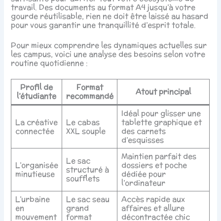
travail. Des documents au format A4 jusqu’à votre
gourde réutilisable, rien ne doit être laissé au hasard
pour vous garantir une tranquillité d’esprit totale.
Pour mieux comprendre les dynamiques actuelles sur
les campus, voici une analyse des besoins selon votre
routine quotidienne :
Profil de
Format
Atout principal
l’étudiante
recommandé
Idéal pour glisser une
La créative
Le cabas
tablette graphique et
connectée
XXL souple
des carnets
d’esquisses
Maintien parfait des
Le sac
L’organisée
dossiers et poche
structuré à
minutieuse
dédiée pour
soufflets
l’ordinateur
L’urbaine
Le sac seau
Accès rapide aux
en
grand
affaires et allure
mouvement
format
décontractée chic