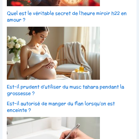
Quel est le véritable secret de l’heure miroir h22 en
amour ?
Est-il prudent d’utiliser du musc tahara pendant la
grossesse ?
Est-il autorisé de manger du flan lorsqu’on est
enceinte ?